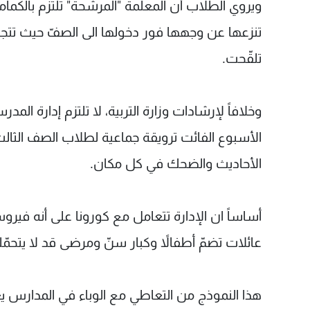
ويروي الطلاب أن المعلّمة "المرشّحة" تلتزم بالكما
تنزعها عن وجهها فور دخولها الى الصفّ حيث تتجوّ
تلقّحت.
وخلافاً لإرشادات وزارة التربية، لا تلتزم إدارة ا
الأسبوع الفائت ترويقة جماعية لطلاب الصف الثالث ث
الأحاديث والضحك في كل مكان.
أساساً ان الإدارة تتعامل مع كورونا على أنه في
عائلات تضمّ أطفالاً وكبار سنّ ومرضى قد لا يتحمّلو
هذا النموذج من التعاطي مع الوباء في المدارس 