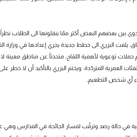
عدوى بين بعضهم البعض أكثر ممّا ينقلونها الى الطلاب نظراً 
ق، يلفت البزري الى خطط جديدة يجري إعدادها في وزارة التر
ملات توعوية لأهمية اللقاح، متحدثاً عن مناطق معينة لا 
ئات العمرية المتردّدة. ويختم البزري بالتأكيد أن لا خطر على
اء أي شخص التطعيم.
ليكية في حالة رصد وترقّب لمسار الجائحة في المدارس وهي ع