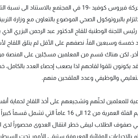
بالدرجة الأولى، يُعتبر فتح أبواب المدارس مرتبطاً بحركة فيروس كوفيد -19 في المجتمع بالاستناد الى ن
لتزام بالبروتوكول الصحي الموضوع بالتعاون مع وزارة التربية
ئيس اللجنة الوطنية للقاح الدكتور عبد الرحمن البزري الذي 
د خمسة وسبعين الفاً، نصفهم على الأقل لم يتلق اللقاح ل
لى آخر، لكن هناك قسم من المعلمين مسجّلين على المنصة م
د يكونون تلقوا لقاحهم لذا يصعب إحصاء العدد بالكامل، خ
 التعليمي والوظيفي وعدد الملقحين منهم.
 توعية للمعلمين لحثّهم وتشجيعهم على أخذ اللقاح لحماية أن
ومن حولهم، مشيراً الى انه منذ نحو شهر بدأ تطعيم الفئة العمرية من 12 الى 16 عاماً التي تشمل قسم
في صفوف الطلاب ليبقى خطر انتقال العدوى محصوراً لدى ا
تزام بالإجراءات الوقائية المعروفة ستبقى الأمور تحت السيطر