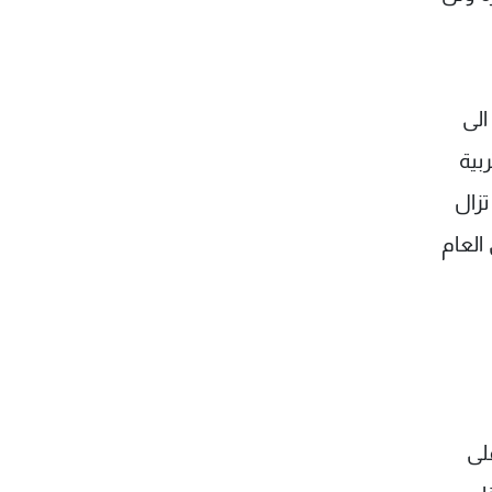
الى
بية
تزال
 العام
لى