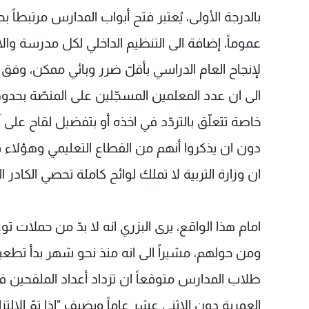
عموماً، إضافة الى التنظيم الداخلي لكل مدرسة والا
لإنجاح العام الدراسي بأقلّ ضرر وبائي ممكن، وفق ر
الى ان عدد المعلمين المسجّلين على المنصّة بحدو
خاصة تتعلّق بالتردّد في اخذه أو بتفضيل لقاح ع
دون ان يذكروا أنهم من القطاع التعليمي وهؤلاء ق
ان وزارة التربية لا تملك لوائح كاملة تحصي الكادر
امام هذا الواقع، يرى البزري انه لا بدّ من حملات
طلاب المدارس متوقعاً ان تزداد أعداد الملقحين 
العمرية دون الاثني عشر عاماً ويضيف "إذا تمّ الال