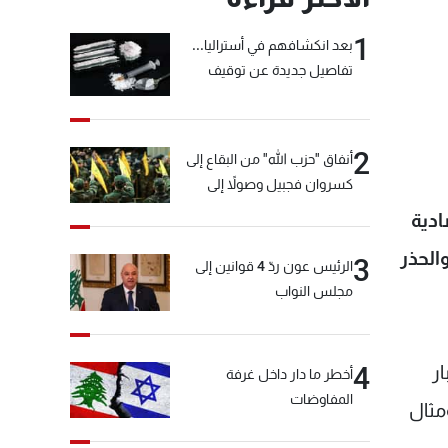
1
بعد انكشافهم في أستراليا...
تفاصيل جديدة عن توقيف
"شبكة الكوكايين"
2
أنفاق "حزب الله" من البقاع إلى
كسروان فجبيل وصولاً إلى
المختارة... التفاصيل في نشرة
ادية
الأخبار بعد قليل
الحذر
3
الرئيس عون ردّ 4 قوانين إلى
مجلس النواب
ر
4
أخطر ما دار داخل غرفة
المفاوضات
مثال