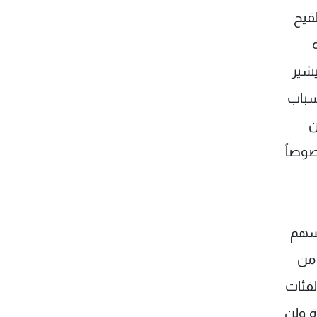
سبة التلقيح
يشير
أسباب
ن
صوصاً
فسهم
اً كبيراً من
لفئات
ة ولن