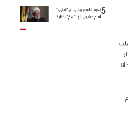
5
نعيم قاسم يبادر... و"الحزب"
أمام خيارين: أيّ "سمّ" يختار؟
صلت
ء
نا
م