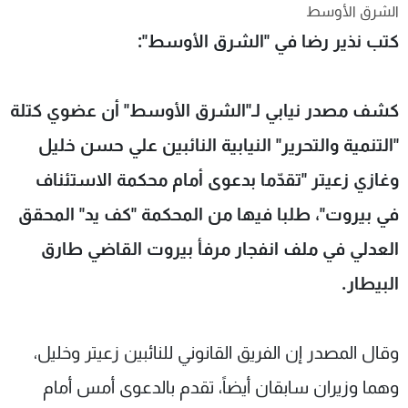
الشرق الأوسط
شاهد البرامج
كتب نذير رضا في "الشرق الأوسط":
الترددات
عن MTV
وظائف
كشف مصدر نيابي لـ"الشرق الأوسط" أن عضوي كتلة
الإنـتـاج
تواصل معنا
لاعلاناتكم
شروط الإسـتخدام
"التنمية والتحرير" النيابية النائبين علي حسن خليل
سياسة الخصوصية
وغازي زعيتر "تقدّما بدعوى أمام محكمة الاستئناف
في بيروت"، طلبا فيها من المحكمة "كف يد" المحقق
العدلي في ملف انفجار مرفأ بيروت القاضي طارق
البيطار.
وقال المصدر إن الفريق القانوني للنائبين زعيتر وخليل،
وهما وزيران سابقان أيضاً، تقدم بالدعوى أمس أمام