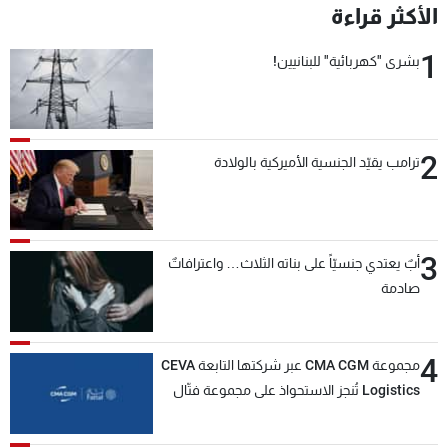
الأكثر قراءة
1
بشرى "كهربائية" للبنانيين!
2
ترامب يقيّد الجنسية الأميركية بالولادة
3
أبٌ يعتدي جنسيّاً على بناته الثلاث… واعترافاتٌ
صادمة
4
مجموعة CMA CGM عبر شركتها التابعة CEVA
Logistics تُنجز الاستحواذ على مجموعة فتّال