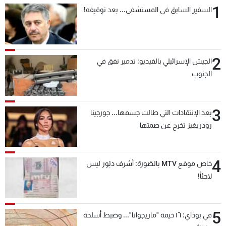
1
السفير السابق في المستشفى... بعد توقيفه!
2
الجيش الإسرائيلي بالفيديو: تدمير نفق في
الجنوب
3
بعد الإنتقادات التي طالت جسمها... جورجينا
رودريغيز تخرج عن صمتها
4
خاص موقع MTV بالصّورة: أشرف دبّور ليس
لاجئاً!
5
في بوداي: ١٦ خيمة "ماريجوانا"... وضبط أسلحة