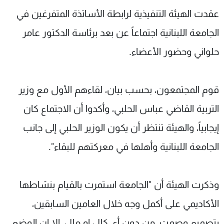
شاهد البرامج
عقدت الهيئة التنفيذية لرابطة الأساتذة المتفرغين في
الترددات
الجامعة اللبنانية اجتماعاً عن بعد برئاسة الدكتور عامر
حلواني وحضور الأعضاء.
عن MTV
وظائف
الإنـتـاج
تواصل معنا
لاعلاناتكم
شروط الإسـتخدام
قوم المجتمعون، بحسب بيان، لقاءهم الأول مع وزير
سياسة الخصوصية
التربية القاضي عباس الحلبي، وأكدوا أن الاجتماع كان
إيجابياً، والهيئة تنتظر أن يكون الوزير الحلبي إلى جانب
الجامعة اللبنانية وأهلها في معركتهم للبقاء".
وذكرت الهيئة أن "الجامعة استمرت بالقيام بنشاطها
الأكاديمي على أكمل وجه خلال العامين السابقين،
بتصميم وصمت، من دون أي كلل او ملل، الا ان الوضع