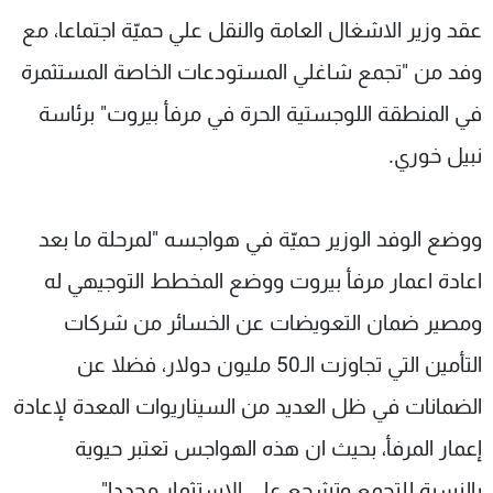
شاهد البرامج
عقد وزير الاشغال العامة والنقل علي حميّة اجتماعا، مع
الترددات
وفد من "تجمع شاغلي المستودعات الخاصة المستثمرة
في المنطقة اللوجستية الحرة في مرفأ بيروت" برئاسة
عن MTV
وظائف
الإنـتـاج
تواصل معنا
نبيل خوري.
لاعلاناتكم
شروط الإسـتخدام
سياسة الخصوصية
ووضع الوفد الوزير حميّة في هواجسه "لمرحلة ما بعد
اعادة اعمار مرفأ بيروت ووضع المخطط التوجيهي له
ومصير ضمان التعويضات عن الخسائر من شركات
التأمين التي تجاوزت الـ50 مليون دولار، فضلا عن
الضمانات في ظل العديد من السيناريوات المعدة لإعادة
إعمار المرفأ، بحيث ان هذه الهواجس تعتبر حيوية
بالنسبة للتجمع وتشجع على الاستثمار مجددا".