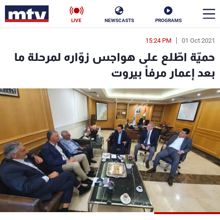
LIVE
NEWSCASTS
PROGRAMS
15:24 PM
01 Oct 2021
en
حميّة اطّلع على هواجس زوّاره لمرحلة ما
الأخبار
بعد إعمار مرفأ بيروت
سياسة
ناس
إقتصاد
فن
منوعات
رياضة
كأس العالم
البرامج
جدول البرامج