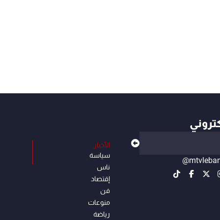
كتروني
الأخبار
سياسة
@mtvleba
ناس
إقتصاد
فن
منوعات
رياضة