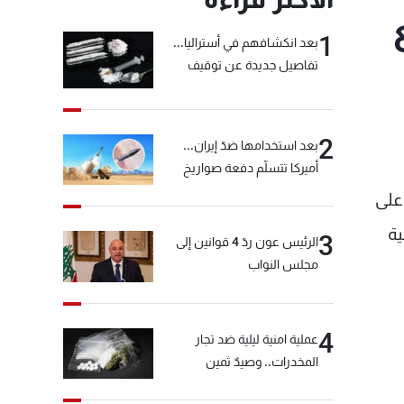
1
بعد انكشافهم في أستراليا...
تفاصيل جديدة عن توقيف
"شبكة الكوكايين"
2
بعد استخدامها ضدّ إيران...
أميركا تتسلّم دفعة صواريخ
كبيرة!
عا على
ية
3
الرئيس عون ردّ 4 قوانين إلى
مجلس النواب
4
عملية امنية ليلية ضد تجار
المخدرات.. وصيدٌ ثمين