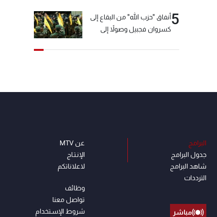
5
أنفاق "حزب الله" من البقاع إلى
كسروان فجبيل وصولاً إلى
المختارة... التفاصيل في نشرة
الأخبار بعد قليل
البرامج
عن MTV
جدول البرامج
الإنـتـاج
شاهد البرامج
لاعلاناتكم
الترددات
وظائف
تواصل معنا
شروط الإسـتخدام
مباشر