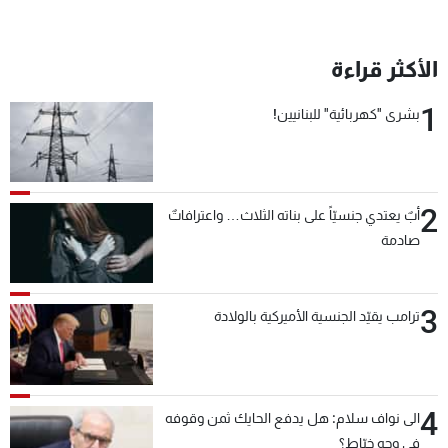
الأكثر قراءة
1
بشرى "كهربائية" للبنانيين!
2
أبٌ يعتدي جنسيّاً على بناته الثلاث… واعترافاتٌ
صادمة
3
ترامب يقيّد الجنسية الأميركية بالولادة
4
الى نواف سلام: هل يدفع الحايك ثمن وقوفه
في وجه خيّاط؟