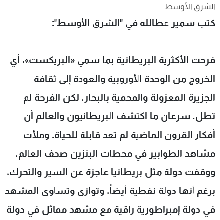
الشرق الأوسط
شاهد البرامج
كتب سمير عطالله في "الشرق الأوسط":
الترددات
عن MTV
وظائف
فرحت الأكثرية البريطانية بما سمي «البريكست»، أي
الإنـتـاج
تواصل معنا
لاعلاناتكم
شروط الإسـتخدام
الخروج من الوحدة الأوروبية والعودة إلى ثقافة
سياسة الخصوصية
الجزيرة المعزولة والمحمية بالبحار. لكن الفرحة لم
تطل. سرعان ما اكتشف البريطانيون والعالم أن
أفكار القرون الماضية لم تعد قابلة للحياة. وملأت
مشاهد الطوابير في محطات البنزين صحف العالم.
ووقفت دولة مثل بريطانيا عاجزة عن السير والتحرك،
برغم أنها دولة نفطية أيضاً. وتوازى وتساوى المشهد
في دولة إمبراطورية راقية مع مشهد مماثل في دولة