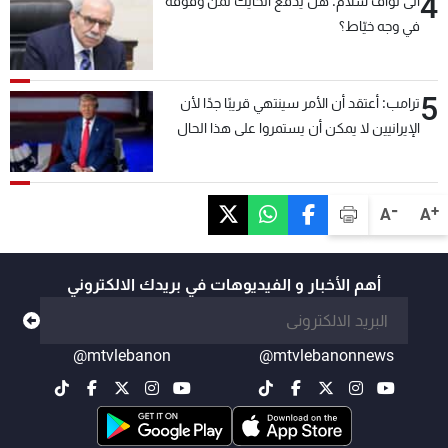
4
الى نواف سلام: هل يدفع الحايك ثمن وقوفه
في وجه خيّاط؟
5
ترامب: أعتقد أن الأمر سينتهي قريبًا جدًا لأن
الإيرانيين لا يمكن أن يستمروا على هذا الحال
-
+
A
A
أهم الأخبار و الفيديوهات في بريدك الالكتروني
@mtvlebanon
@mtvlebanonnews