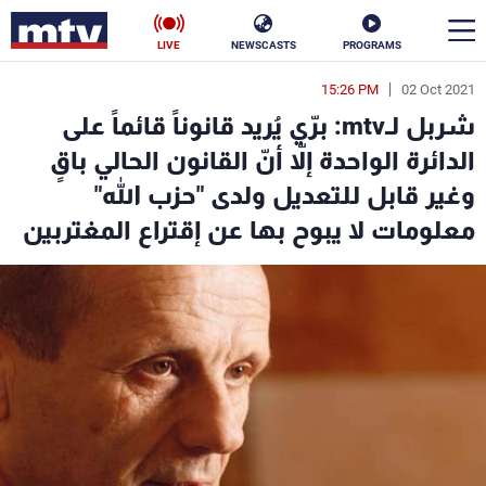
LIVE
NEWSCASTS
PROGRAMS
15:26 PM
02 Oct 2021
en
شربل لـmtv: برّي يُريد قانوناً قائماً على
الأخبار
الدائرة الواحدة إلاّ أنّ القانون الحالي باقٍ
وغير قابل للتعديل ولدى "حزب الله"
سياسة
ناس
معلومات لا يبوح بها عن إقتراع المغتربين
إقتصاد
فن
منوعات
رياضة
كأس العالم
البرامج
جدول البرامج