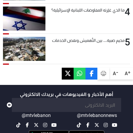
4
ما الذي غيّرته المفاوضات اللبنانية الإسرائيلية؟
5
مخيم ضبية... بين التَّهميش ونقص الخدمات
-
+
A
A
أهم الأخبار و الفيديوهات في بريدك الالكتروني
@mtvlebanon
@mtvlebanonnews