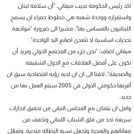
اكد رئيس الحكومة نجيب ميقاتي، "أن سلامة لبنان
شاهد البرامج
الترددات
واستقراره ووحدة شعبه هي خطوط حمراء لن يسمح
اللبنانيون بالمساس بها"، مشيرا الى ضرورة "مواجهة
عن MTV
وظائف
تحديات اساسية لا تتعدى اصابع اليد الواحدة".
الإنـتـاج
تواصل معنا
لاعلاناتكم
شروط الإسـتخدام
ميقاتي اضاف: "نحن جزء من المجتمع الدولي ونريد أن
سياسة الخصوصية
نكون على أفضل العلاقات مع الدول الشقيقة
والصديقة"، لافتا الى ان ان لديه رؤية اقتصادية سبق ان
أقرتها حكومتي الاولى في 2005 سيتم العمل بها من
جديد.
وامل ان يتمكن مع المجلس النيابي من تحقيق انجازات
سريعة تحد من قلق الشباب اللبناني وتخفف من
معاناتهم والهجرة وتجعل نسبة البطالة متدنية، وتفعّل