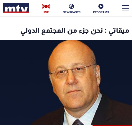
LIVE
NEWSCASTS
PROGRAMS
en
ميقاتي : نحن جزء من المجتمع الدولي
الأخبار
سياسة
ناس
إقتصاد
فن
منوعات
رياضة
كأس العالم
البرامج
جدول البرامج