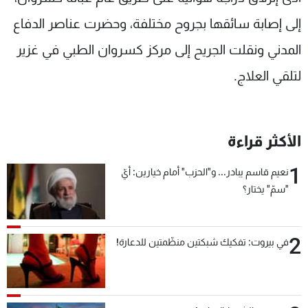
شاهد البرامج
إلى إصابة سائقها بجروح مختلفة، وحضرت عناصر الدفاع
الترددات
المدني ونقلت الجريح إلى مركز كسروان الطبي في غزير
لتلقي العلاج.
عن MTV
وظائف
الإنـتـاج
تواصل معنا
لاعلاناتكم
شروط الإسـتخدام
سياسة الخصوصية
الأكثر قراءة
1
نعيم قاسم يبادر... و"الحزب" أمام خيارين: أيّ
"سمّ" يختار؟
2
في بيروت: تفكيك شبكتين منظّمتين للدعارة!