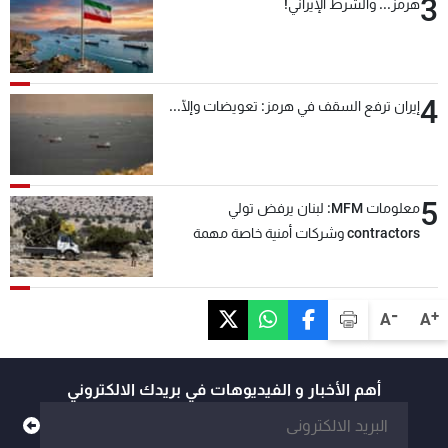
3
هرمز... والشرط الإيراني!
4
إيران ترفع السقف في هرمز: تعويضات وإلّا...
5
معلومات MFM: لبنان يرفض تولي
contractors وشركات أمنية خاصة مهمة
التحقق من نزع سلاح "حزب الله"
-
+
A
A
أهم الأخبار و الفيديوهات في بريدك الالكتروني