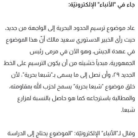
جاء في "الأنباء" الإلكترونيّة:
شاهد البرامج
الترددات
عاد موضوع ترسيم الحدود البحرية إلى الواجهة من جديد،
عن MTV
وظائف
حيث رأى الخبير الدستوري سعيد مالك أنّ هذا الموضوع
الإنـتـاج
تواصل معنا
لاعلاناتكم
شروط الإسـتخدام
في عهدة الجيش، وهو الآن في مرمى رئيس
سياسة الخصوصية
الجمهورية، مبدياً خشيته من أن يكون الترسيم على الخط
الجديد ٢٩، وأن نصل إلى ما يسمى بـ"شبعا بحرية"، لأن
خلق موضوع "شبعا بحرية" يسمح لحزب الله بمقاومته،
والمطالبة باسترجاعه كما هو حاصل بالنسبة لمزارع
شبعا.
وقال لـ"الأنباء" الإلكترونيّة: "الموضوع يحتاج إلى الدراسة