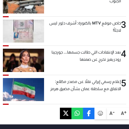
الجنوب
3
خاص موقع MTV بالصّورة: أشرف دبّور ليس
لاجئاً!
4
بعد الإنتقادات التي طالت جسمها... جورجينا
رودريغيز تخرج عن صمتها
5
إعلام رسمي إيراني نقلاً عن مصدر مطّلع:
الاتفاق مع سلطنة عمان بشأن مضيق هرمز
سيتأجل ما دامت أميركا تهدد إيران
-
+
A
A