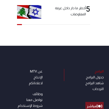
5
أخطر ما دار داخل غرفة
المفاوضات
البرامج
عن MTV
جدول البرامج
الإنـتـاج
شاهد البرامج
لاعلاناتكم
الترددات
وظائف
تواصل معنا
شروط الإسـتخدام
مباشر