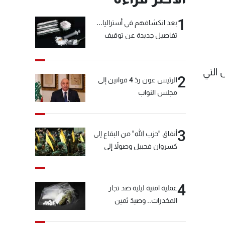
1
بعد انكشافهم في أستراليا...
تفاصيل جديدة عن توقيف
"شبكة الكوكايين"
 التي
2
الرئيس عون ردّ 4 قوانين إلى
مجلس النواب
3
أنفاق "حزب الله" من البقاع إلى
كسروان فجبيل وصولاً إلى
المختارة... التفاصيل في نشرة
الأخبار بعد قليل
4
عملية امنية ليلية ضد تجار
المخدرات.. وصيدٌ ثمين