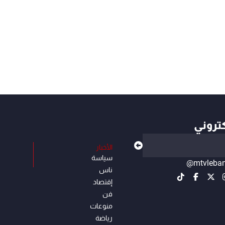
كتروني
الأخبار
سياسة
@mtvleba
ناس
إقتصاد
فن
منوعات
رياضة