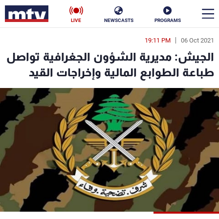
LIVE
NEWSCASTS
PROGRAMS
19:11 PM
06 Oct 2021
en
الجيش: مديرية الشؤون الجغرافية تواصل
الأخبار
طباعة الطوابع المالية وإخراجات القيد
سياسة
ناس
إقتصاد
فن
منوعات
رياضة
كأس العالم
البرامج
جدول البرامج