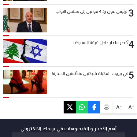
3
الرئيس عون ردّ 4 قوانين إلى مجلس النواب
4
أخطر ما دار داخل غرفة المفاوضات
5
في بيروت: تفكيك شبكتين منظّمتين للدعارة!
-
+
A
A
أهم الأخبار و الفيديوهات في بريدك الالكتروني