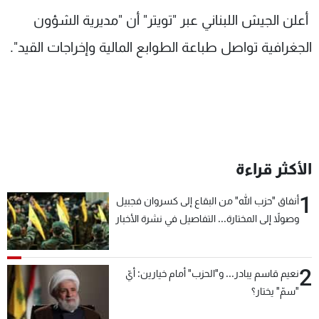
شاهد البرامج
أعلن الجيش اللبناني عبر "تويتر" أن "‏مديرية الشؤون
الترددات
الجغرافية تواصل طباعة الطوابع المالية وإخراجات القيد".
عن MTV
وظائف
الإنـتـاج
تواصل معنا
لاعلاناتكم
شروط الإسـتخدام
سياسة الخصوصية
الأكثر قراءة
1
أنفاق "حزب الله" من البقاع إلى كسروان فجبيل
وصولاً إلى المختارة... التفاصيل في نشرة الأخبار
بعد قليل
2
نعيم قاسم يبادر... و"الحزب" أمام خيارين: أيّ
"سمّ" يختار؟