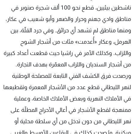
ناشطين بيئيين، قطع نحو 100 ألف شجرة صنوبر في
مناطق وادي جهنم وحرار والضهر وأبو شعيب في عكار،
ومنها مناطق لم تشهد أي حرائق. وفي جرد القلّة، بين
الهرمل، وعكار «أُعدمت» مئات من أشجار الشوح
واللزاب. وكذلك الأمر في راشيا حيث قطعت أعداد كبيرة
من أشجار السنديان واللزاب المعمّرة بهدف التجارة.
ورصدت فرق الكشف الفني التابعة للمصلحة الوطنية
لنهر الليطاني قطع عدد من الأشجار المعمرة وتقطيعها
في الأملاك النهرية وبعض الأملاك الخاصة، وعملية
ممنهجة لقطع الأشجار في أعالي الأحراج المطلّة على
نهر الليطاني من دون تدخل من أي سلطة محلية أو
مركزية. ورُصدت كذلك في البقاعين الأوسط والغربي