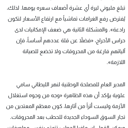
تبلغ مليوني ليرة أي عشرة أضعاف سعره يومها. لذلك،
يُفترض رفع الغرامات تماشياً مع ارتفاع الأسعار لتكون
رادعة». والمشكلة الثانية هي ضعف الإمكانيات لدى
حراس الأحراج، «فضلاً عن قلة عددهم أساساً، فإن
آلياتهم فارغة من المحروقات ولا تخضع للصيانة
اللازمة».
المدير العام للمصلحة الوطنية لنهر الليطاني سامي
علوية يؤكد أن هذه الظاهرة «وجه من وجوه استغلال
الأزمة وليست أثراً من آثارها، كون معظم المعتدين من
تجار السوق السوداء الجديدة للحطب بعد المحروقات.
ويمكن القول إن مافيا الحطب تتمتع بنفس مواصفات