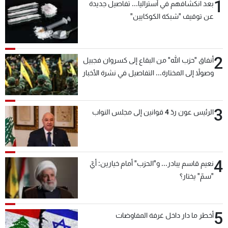
1
بعد انكشافهم في أستراليا... تفاصيل جديدة
عن توقيف "شبكة الكوكايين"
2
أنفاق "حزب الله" من البقاع إلى كسروان فجبيل
وصولاً إلى المختارة... التفاصيل في نشرة الأخبار
بعد قليل
3
الرئيس عون ردّ 4 قوانين إلى مجلس النواب
4
نعيم قاسم يبادر... و"الحزب" أمام خيارين: أيّ
"سمّ" يختار؟
5
أخطر ما دار داخل غرفة المفاوضات