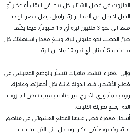
المازوت في فصل الشتاء لكل بيت في البقاع أو عكار أو
الجبل لا يقل عن ألف ليتر (5 براميل، يصل سعر الواحد
منها الى نحو 3 ملايين ليرة أي 15 مليوناً)، فيما يكلّف
طنّ الحطب نحو مليوني ليرة، ويبلغ معدل استهلاك كل
بيت نحو 5 أطنان أي نحو 10 ملايين ليرة.
وإلى الفقراء، تنشط مافيات تتستّر بالوضع المعيشي في
قطع الأشجار، فيما الدولة غائبة بكل أجهزتها وعاجزة،
ورقابة مأموري الأحراج غير متاحة بسبب نقص المازوت
الذي يمنع تحريك الآليات.
أشجار معمرة قضى عليها القطع العشوائي في مناطق
عدة، وخصوصاً في عكار. وسجل حتى الآن، بحسب