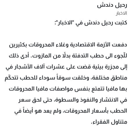
رحيل دندش
شاهد البرامج
الاخبار
الترددات
كتبت رحيل دندش في "الاخبار":
عن MTV
وظائف
الإنـتـاج
تواصل معنا
دفعت الأزمة الاقتصادية وغلاء المحروقات بكثيرين
لاعلاناتكم
شروط الإسـتخدام
سياسة الخصوصية
للّجوء الى حطب التدفئة بدلاً من المازوت. أدى ذلك
إلى مجزرة بيئية قضت على عشرات آلاف الأشجار في
مناطق مختلفة، وخلقت سوقاً سوداء للحطب تتحكّم
بها مافيا تتمتع بنفس مواصفات مافيا المحروقات
في الانتشار والنفوذ والسطوة، حتى لحق سعر
الحطب بأسعار المحروقات، ولم يعد هو أيضاً في
متناول الفقراء.