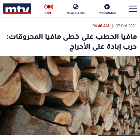
LIVE
NEWSCASTS
PROGRAMS
06:46 AM
07 Oct 2021
en
مافيا الحطب على خطى مافيا المحروقات:
الأخبار
حرب إبادة على الأحراج
سياسة
ناس
إقتصاد
فن
منوعات
رياضة
كأس العالم
البرامج
جدول البرامج