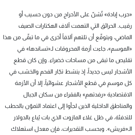
«حرب إبادة» تُشنّ على الأحراج من دون حسيب أو
رقيب. الحرائق التي التهمت آلاف الهكتارات الصيف
الماضي، ويتوقّع أن تلتهم آلافاً أخرى في ما تبقّى من هذا
«الموسم»، جاءت أزمة المحروقات لـ«تساندها» في
تقليص ما تبقى من مساحات خضراء. وإن كان قطع
الأشجار ليس جديداً، إذ ينشط تجّار الفحم والخشب في
كل موسم في قطع الأشجار عشوائياً، إلا أن الأزمة
الاقتصادية «رفدتهم» بالفقراء من سكان الجبال
والمناطق الداخلية الذين لجأوا إلى اعتماد التموّن بالحطب
للتدفئة، في ظل غلاء المازوت الذي بات يُباع بالدولار
الـ«فريش». وبحسب التقديرات، فإن معدل استهلاك