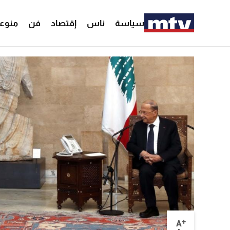
سياسة
ناس
إقتصاد
فن
منوع
+
A