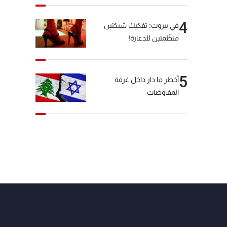
4
في بيروت: تفكيك شبكتين
منظّمتين للدعارة!
5
أخطر ما دار داخل غرفة
المفاوضات