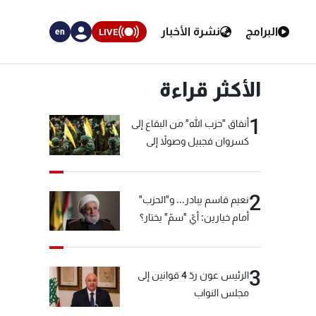
البرامج
نشرة الأخبار
LIVE
en
الأكثر قراءة
1
أنفاق "حزب الله" من البقاع إلى
كسروان فجبيل وصولاً إلى
المختارة... التفاصيل في نشرة
الأخبار بعد قليل
2
نعيم قاسم يبادر... و"الحزب"
أمام خيارين: أيّ "سمّ" يختار؟
3
الرئيس عون ردّ 4 قوانين إلى
مجلس النواب