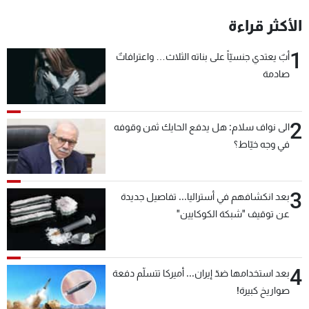
شاهد البرامج
الأكثر قراءة
الترددات
1
أبٌ يعتدي جنسيّاً على بناته الثلاث… واعترافاتٌ
صادمة
عن MTV
وظائف
الإنـتـاج
تواصل معنا
لاعلاناتكم
شروط الإسـتخدام
سياسة الخصوصية
2
الى نواف سلام: هل يدفع الحايك ثمن وقوفه
في وجه خيّاط؟
3
بعد انكشافهم في أستراليا... تفاصيل جديدة
عن توقيف "شبكة الكوكايين"
4
بعد استخدامها ضدّ إيران... أميركا تتسلّم دفعة
صواريخ كبيرة!