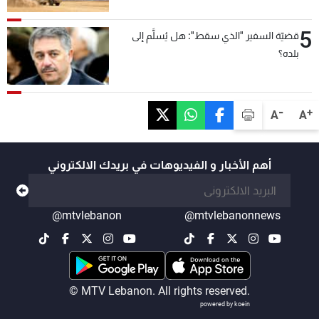
5
قضيّة السفير "الذي سقط": هل يُسلَّم إلى
بلده؟
-
+
A
A
أهم الأخبار و الفيديوهات في بريدك الالكتروني
@mtvlebanon
@mtvlebanonnews
© MTV Lebanon. All rights reserved.
powered by koein