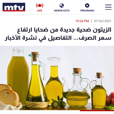
LIVE
NEWSCASTS
PROGRAMS
19:24 PM
07 Oct 2021
en
الزيتون ضحية جديدة من ضحايا ارتفاع
الأخبار
سعر الصرف... التفاصيل في نشرة الأخبار
سياسة
ناس
إقتصاد
فن
منوعات
رياضة
كأس العالم
البرامج
جدول البرامج