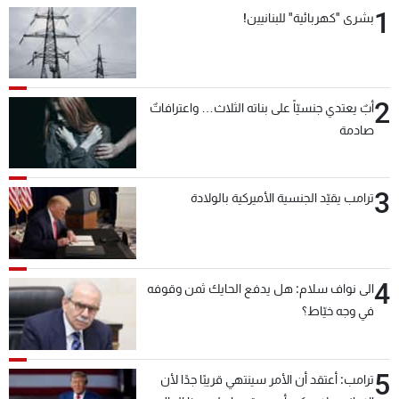
1
بشرى "كهربائية" للبنانيين!
2
أبٌ يعتدي جنسيّاً على بناته الثلاث… واعترافاتٌ
صادمة
3
ترامب يقيّد الجنسية الأميركية بالولادة
4
الى نواف سلام: هل يدفع الحايك ثمن وقوفه
في وجه خيّاط؟
5
ترامب: أعتقد أن الأمر سينتهي قريبًا جدًا لأن