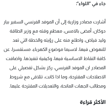
جاء في "اللواء":
شاهد البرامج
الترددات
أشارت مصادر وزارية إلى أن الموفد الفرنسي السفير بيار
عن MTV
وظائف
دوكان، أمضى بالامس، معظم وقته مع وزير الطاقة
الإنـتـاج
تواصل معنا
لاعلاناتكم
شروط الإسـتخدام
وليد فياض، واطلع منه على رؤيته والخطة التي تعد
سياسة الخصوصية
للنهوض فيها، لاسيما موضوع الكهرباء، مستفسرا، عن
كافة النقاط الاساسية فيها، وكيفية تنفيذها. واضافت
المصادر ان الموفد الفرنسي، ركز بشكل تفصيلي على
الاصلاحات المقترحة، وما اذا كانت، تتلاقى مع شروط
ومطالب الجهات المانحة، والتعديلات المقترحة عليها.
الأكثر قراءة