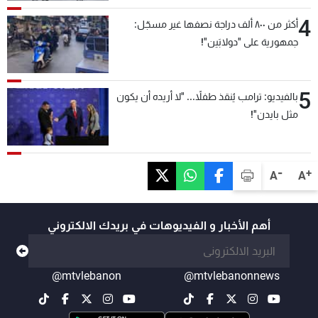
4
أكثر من ٨٠٠ ألف دراجة نصفها غير مسجّل:
جمهورية على "دولابَين"!
5
بالفيديو: ترامب يُنقذ طفلاً... "لا أريده أن يكون
مثل بايدن"!
-
+
A
A
أهم الأخبار و الفيديوهات في بريدك الالكتروني
@mtvlebanon
@mtvlebanonnews