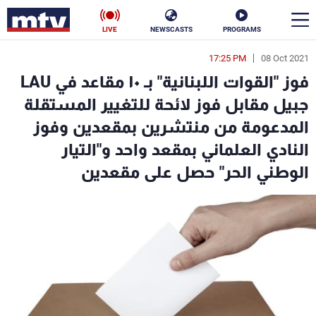
LIVE
NEWSCASTS
PROGRAMS
17:25 PM
08 Oct 2021
en
فوز "القوات اللبنانية" بـ ١٠ مقاعد في LAU
الأخبار
جبيل مقابل فوز لائحة للتغيير المستقلة
المدعومة من منتشرين بمقعدين وفوز
سياسة
ناس
النادي العلماني بمقعد واحد و"التيار
إقتصاد
فن
الوطني الحر" حصل على مقعدين
منوعات
رياضة
كأس العالم
البرامج
جدول البرامج