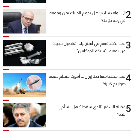
2
الى نواف سلام: هل يدفع الحايك ثمن وقوفه
في وجه خيّاط؟
3
بعد انكشافهم في أستراليا... تفاصيل جديدة
عن توقيف "شبكة الكوكايين"
4
بعد استخدامها ضدّ إيران... أميركا تتسلّم دفعة
صواريخ كبيرة!
5
قضيّة السفير "الذي سقط": هل يُسلَّم إلى
بلده؟