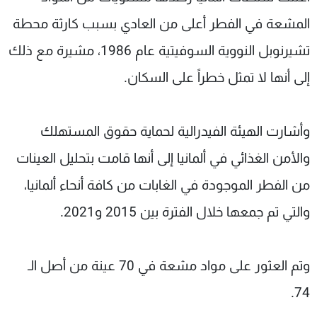
شاهد البرامج
المشعة في الفطر أعلى من العادي بسبب كارثة محطة
الترددات
تشيرنوبل النووية السوفيتية عام 1986، مشيرة مع ذلك
إلى أنها لا تمثل خطراً على السكان.
عن MTV
وظائف
الإنـتـاج
تواصل معنا
لاعلاناتكم
شروط الإسـتخدام
سياسة الخصوصية
وأشارت الهيئة الفيدرالية لحماية حقوق المستهلك
والأمن الغذائي في ألمانيا إلى أنها قامت بتحليل العينات
من الفطر الموجودة في الغابات من كافة أنحاء ألمانيا،
والتي تم جمعها خلال الفترة بين 2015 و2021.
وتم العثور على مواد مشعة في 70 عينة من أصل الـ
74.