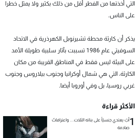
التي أخذتها من الفطر أقل من ذلك بكثير ولا يمثل خطرا
على الناس.
يذكر أن كارثة محطة تشيرنوبل الكهرذرية في الاتحاد
السوفيتي عام 1986 تسببت بآثار سلبية طويلة الأمد
على البيئة ليس فقط في المناطق القريبة من مكان
الكارثة، التي هي شمال أوكرانيا وجنوب بيلاروس وجنوب
غربي روسيا، بل وفي أوروبا أيضا.
الأكثر قراءة
1
أبٌ يعتدي جنسيّاً على بناته الثلاث… واعترافاتٌ
صادمة