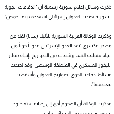
شاهد البرامج
ذكرت وسائل إعلام سورية رسمية أن "الدفاعات الجوية
الترددات
السورية تصدت لعدوان إسرائيلي استهدف ريف حمص".
عن MTV
وظائف
الإنـتـاج
تواصل معنا
وذكرت الوكالة العربية السورية للأنباء (سانا) نقلا عن
لاعلاناتكم
شروط الإسـتخدام
مصدر عكسري "نفذ العدو الإسرائيلي عدواناً جوياً من
سياسة الخصوصية
اتجاه منطقة التنف برشقات من الصواريخ بإتجاه مطار
التيفور العسكري في المنطقة الوسطى، وقد تصدت
وسائط دفاعنا الجوي لصواريخ العدوان وأسقطت
معظمها".
وذكرت الوكالة أن الهجوم أدى إلى إصابة ستة جنود
بجروح ووقوع بعض الخسائر المادية.