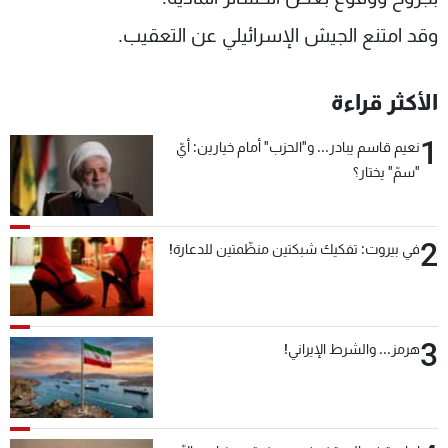
وقد امتنع الجيش الإسرائيلي عن التعقيب.
الأكثر قراءة
1
نعيم قاسم يبادر... و"الحزب" أمام خيارين: أيّ
"سمّ" يختار؟
2
في بيروت: تفكيك شبكتين منظّمتين للدعارة!
3
هرمز... والشرط الإيراني!