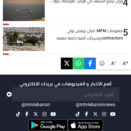
4
إيران ترفع السقف في هرمز: تعويضات وإلّا...
5
معلومات MFM: لبنان يرفض تولي
contractors وشركات أمنية خاصة مهمة
التحقق من نزع سلاح "حزب الله"
-
+
A
A
أهم الأخبار و الفيديوهات في بريدك الالكتروني
@mtvlebanon
@mtvlebanonnews