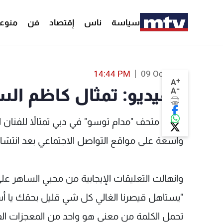
سياسة
ناس
إقتصاد
فن
منوع
بالفيديو: تمثال كاظم الساهر في دبي يحدث ضجة - MTV Lebanon
14:44 PM
09 Oct 2021
+
A
-
بالفيديو: تمثال كاظم ا
A
دشّن متحف "مدام توسو" في دبي تمثالاً للفنان 
واسعة على مواقع التواصل الاجتماعي بعد انتشار
وانهالت التعليقات الإيجابية من محبي الساهر عل
"يستاهل قيصرنا الغالي كل شي قليل بحقك يا أ
تحمل الكلمة من معنى هو واحد من المعجزات الفني