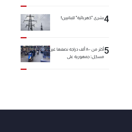
4
بشرى "كهربائية" للبنانيين!
5
أكثر من ٨٠٠ ألف دراجة نصفها غير
مسجّل: جمهورية على
"دولابَين"!