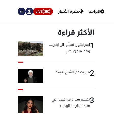
البرامج
نشرة الأخبار
LIVE
en
الأكثر قراءة
1
إسرائيليّون تسلّلوا الى لبنان...
وهذا ما حلّ بهم
2
من يصدّق الشيخ نعيم؟
3
تكسير سيارة نور غندور في
منطقة الرملة البيضاء