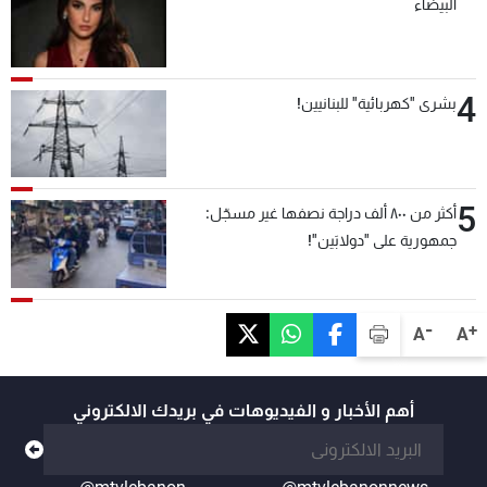
البيضاء
4
بشرى "كهربائية" للبنانيين!
5
أكثر من ٨٠٠ ألف دراجة نصفها غير مسجّل:
جمهورية على "دولابَين"!
-
+
A
A
أهم الأخبار و الفيديوهات في بريدك الالكتروني