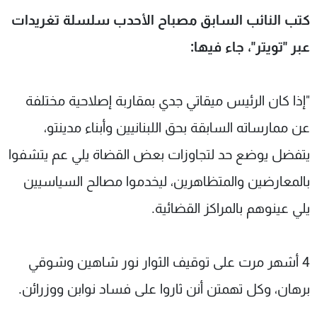
شاهد البرامج
كتب النائب السابق مصباح الأحدب سلسلة تغريدات
الترددات
عبر "تويتر"، جاء فيها:
عن MTV
وظائف
الإنـتـاج
تواصل معنا
"إذا كان الرئيس ميقاتي جدي بمقاربة إصلاحية مختلفة
لاعلاناتكم
شروط الإسـتخدام
عن ممارساته السابقة بحق اللبنانيين وأبناء مدينتو،
سياسة الخصوصية
يتفضل يوضع حد لتجاوزات بعض القضاة يلي عم يتشفوا
بالمعارضين والمتظاهرين، ليخدموا مصالح السياسيين
يلي عينوهم بالمراكز القضائية.
4 أشهر مرت على توقيف الثوار نور شاهين وشوقي
برهان، وكل تهمتن أنن ثاروا على فساد نوابن ووزرائن.