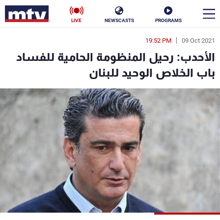
LIVE
NEWSCASTS
PROGRAMS
19:52 PM
09 Oct 2021
en
الأحدب: رحيل المنظومة الحامية للفساد
الأخبار
باب الخلاص الوحيد للبنان
سياسة
ناس
إقتصاد
فن
منوعات
رياضة
كأس العالم
البرامج
جدول البرامج