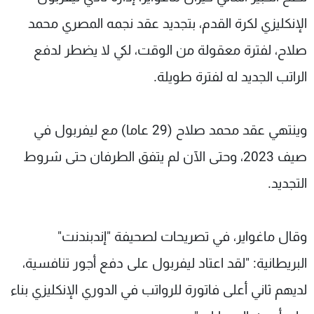
شاهد البرامج
الإنكليزي لكرة القدم، بتجديد عقد نجمه المصري محمد
الترددات
صلاح، لفترة معقولة من الوقت، لكي لا يضطر لدفع
الراتب الجديد له لفترة طويلة.
عن MTV
وظائف
الإنـتـاج
تواصل معنا
لاعلاناتكم
شروط الإسـتخدام
سياسة الخصوصية
وينتهي عقد محمد صلاح (29 عاما) مع ليفربول في
صيف 2023، وحتى الآن لم يتفق الطرفان حتى شروط
التجديد.
وقال ماغواير، في تصريحات لصحيفة "إندبندنت"
البريطانية: "لقد اعتاد ليفربول على دفع أجور تنافسية،
لديهم ثاني أعلى فاتورة للرواتب في الدوري الإنكليزي بناء