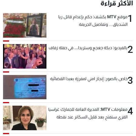
الأكثر قراءة
1
موقع MTV يكشف: حكم بإعدام قاتل ريا
الشدياق… وتفاصيل الجريمة
2
بالفيديو: دبكة جعجع وستريدا... في حفلة زفاف
3
خاص بالصور: إنجاز امني لمفرزة بعبدا القضائية
4
معلومات MTV: المديرة العامة للجمارك غراسيا
القزي ستفتح بعد قليل السكانر عند نقطة
المصنع لتسهيل عملية التصدير البري إلى
السعودية والدول العربية