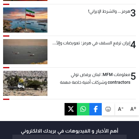
3
هرمز... والشرط الإيراني!
4
إيران ترفع السقف في هرمز: تعويضات وإلّا...
5
معلومات MFM: لبنان يرفض تولي
contractors وشركات أمنية خاصة مهمة
التحقق من نزع سلاح "حزب الله"
-
+
A
A
أهم الأخبار و الفيديوهات في بريدك الالكتروني