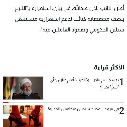
شاهد البرامج
أعلن النائب بلال عبدالله، في بيان، استمراره بـ"التبرع
الترددات
بنصف مخصصاته كنائب لدعم استمرارية مستشفى
سبلين الحكومي وصمود العاملين فيه".
عن MTV
وظائف
الإنـتـاج
تواصل معنا
لاعلاناتكم
شروط الإسـتخدام
سياسة الخصوصية
الأكثر قراءة
1
نعيم قاسم يبادر... و"الحزب" أمام خيارين: أيّ
"سمّ" يختار؟
2
في بيروت: تفكيك شبكتين منظّمتين للدعارة!