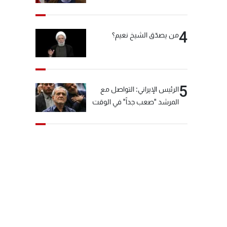
"انشالله خير"
4
من يصدّق الشيخ نعيم؟
5
الرئيس الإيراني: التواصل مع
المرشد "صعب جداً" في الوقت
الحالي