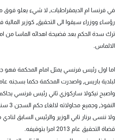
في فرنسا ام الديمقراطيات, لا شيء يعلو فوق م
ترك سدة الحكم بعد فضيحة اهدائه الماسا من ام
الالماس.
اما اول رئيس فرنسي يمثل امام المحكمة فهو جا
لبلدية باريس, واصدرت المحكمة حكما بسجنه عامي
واصبح نيكولا ساركوزي ثاني رئيس فرنسي يحاكم
النفوذ, وجميع محاولاته لالغاء حكم السجن 3 سنوات باءت بالفشل.
ولا ننسى برنار تابي الوزير والرئيس السابق لنادي
قضاة التحقيق عام 2013 امرا بتوقيفه.