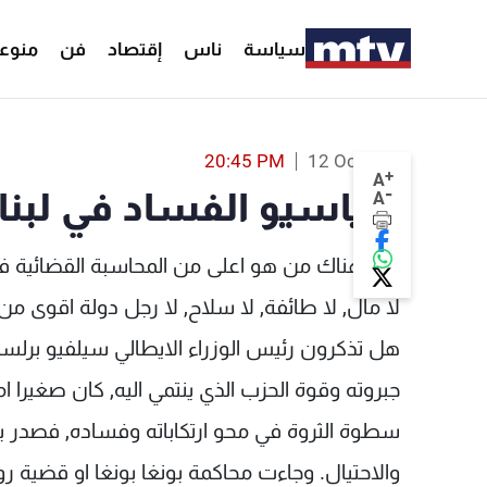
سياسة
ناس
إقتصاد
فن
منوع
سياسيو الفساد في لبنان الأقوى عالميا! - n
20:45 PM
12 Oct 2021
+
A
-
سياسيو الفساد في لبنان 
A
هل هناك من هو اعلى من المحاسبة القضائية في
لا مال, لا طائفة, لا سلاح, لا رجل دولة اقوى من 
هل تذكرون رئيس الوزراء الايطالي سيلفيو برلسكو
جبروته وقوة الحزب الذي ينتمي اليه, كان صغيرا 
سطوة الثروة في محو ارتكاباته وفساده, فصدر بح
والاحتيال. وجاءت محاكمة بونغا بونغا او قضية روبي لت