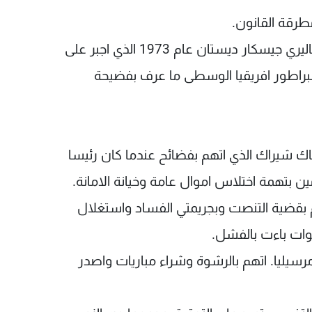
طرقة القانون.
رؤساء ووزراء سيقوا الى التحقيق, كوزير المالية فاليري جيسكار ديستان عام 1973 الذي اجبر على
براطور افريقيا الوسطى ما عرف بفضيحة
ك شيراك الذي اتهم بفضائح عندما كان رئيسا
ن بتهمة اختلاس اموال عامة وخيانة الامانة.
 بقضية التنصت وبجريمتي الفساد واستغلال
 مرسيليا. اتهم بالرشوة وشراء مباريات واصدر