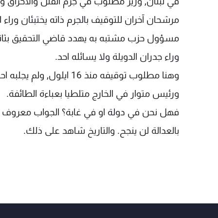
في لبنان, وزير مطلوب في جرم القتل والاحراق وا
مرشحان آخران للتوقيف بالجرم ذاته يختبئان وراء ا
مسؤول حزب مشتبه به يهدد قاضي التحقيق بثاني 
وراء جدران الدويلة ولا يسائله احد.
وهنا مطلوب توقيفه منذ 16 ايلول, ولم يجلبه احد مكبلا بعد.
ورئيس متوار في الخارج متلطيا بعباءة الطائفة.
فهل نحن في دولة او في غابة؟ الجواب معروف لكن
بالعدالة لن ينجح. والتاريخ شاهد على ذلك.