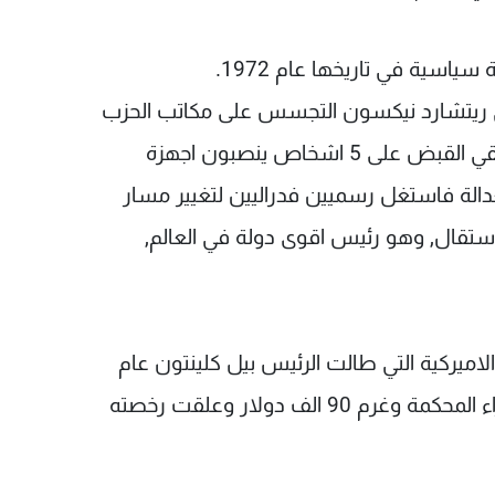
سياسية في تاريخها عام 1972.
ركي ريتشارد نيكسون التجسس على مكاتب الحزب
الديمقراطي المنافس في مبنى ووترغايت حيث القي القبض على 5 اشخاص ينصبون اجهزة
لة فاستغل رسميين فدراليين لتغيير مسار
استقال, وهو رئيس اقوى دولة في العالم,
ميركية التي طالت الرئيس بيل كلينتون عام
1998 . خضع كلينتون للتحقيق , احتجز بتهمة ازدراء المحكمة وغرم 90 الف دولار وعلقت رخصته