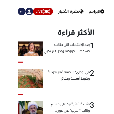
البرامج
نشرة الأخبار
LIVE
en
الأكثر قراءة
1
بعد الإنتقادات التي طالت
جسمها... جورجينا رودريغيز تخرج
عن صمتها
2
في بوداي: ١٦ خيمة "ماريجوانا"...
وضبط أسلحة وذخائر
3
نائب "الثنائي" يردّ على قاسم...
ونائب "الحزب" عن عون: