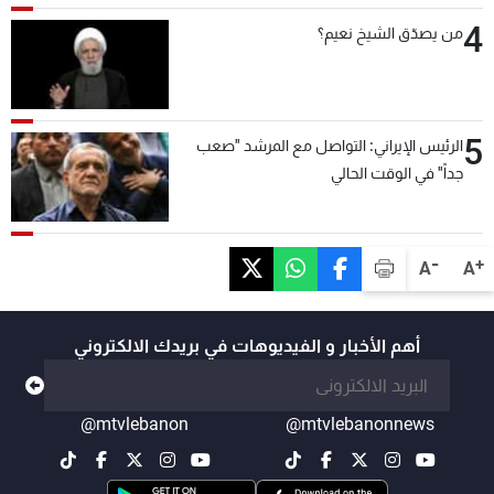
4
من يصدّق الشيخ نعيم؟
5
الرئيس الإيراني: التواصل مع المرشد "صعب
جداً" في الوقت الحالي
-
+
A
A
أهم الأخبار و الفيديوهات في بريدك الالكتروني
@mtvlebanon
@mtvlebanonnews