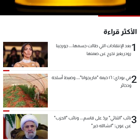
شاهد البرامج
الترددات
الأكثر قراءة
عن MTV
وظائف
الإنـتـاج
تواصل معنا
1
بعد الإنتقادات التي طالت جسمها... جورجينا
لاعلاناتكم
شروط الإسـتخدام
رودريغيز تخرج عن صمتها
سياسة الخصوصية
2
في بوداي: ١٦ خيمة "ماريجوانا"... وضبط أسلحة
وذخائر
3
نائب "الثنائي" يردّ على قاسم... ونائب "الحزب"
عن عون: "انشالله خير"