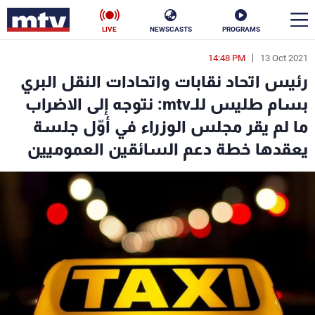
LIVE
NEWSCASTS
PROGRAMS
14:48 PM
13 Oct 2021
en
رئيس اتحاد نقابات واتحادات النقل البري
الأخبار
بسام طليس للـmtv: نتوجه إلى الاضراب
ما لم يقر مجلس الوزراء في أوّل جلسة
سياسة
ناس
يعقدها خطة دعم السائقين العموميين
إقتصاد
فن
منوعات
رياضة
كأس العالم
البرامج
جدول البرامج