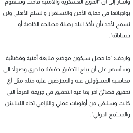
واشار إلى أنّ "القوى العسكرية والأمنية قامت وستقوم
بواجباتها في حماية الأمن والاستقرار والسلم الأهلي ولن
نسمح لأحد بأن يأخذ البلد رهينة مصالحه الخاصة أو
حساباته".
واردف: "ما حصل سيكون موضع متابعة أمنية وقضائية
وسأسهر على أن يبلغ التحقيق حقيقة ما جرى وصولاً الى
محاسبة المسؤولين عنه والمحرّضين عليه مثله مثل أيّ
تحقيق قضائيّ آخر بما فيه التحقيق في جريمة المرفأ التي
كانت وستبقى من أولويات عملي والتزامي تجاه اللبنانييّن
والمجتمع الدولي".