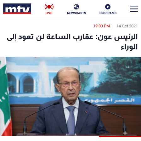
LIVE
NEWSCASTS
PROGRAMS
19:03 PM
14 Oct 2021
en
الرئيس عون: عقارب الساعة لن تعود إلى
الأخبار
الوراء
سياسة
ناس
إقتصاد
فن
منوعات
رياضة
كأس العالم
البرامج
جدول البرامج