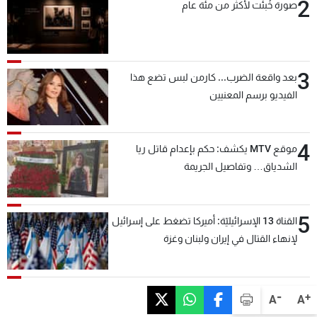
2
صورة خُبئت لأكثر من مئة عام
3
بعد واقعة الضرب... كارمن لبس تضع هذا
الفيديو برسم المعنيين
4
موقع MTV يكشف: حكم بإعدام قاتل ريا
الشدياق… وتفاصيل الجريمة
5
القناة 13 الإسرائيليّة: أميركا تضغط على إسرائيل
لإنهاء القتال في إيران ولبنان وغزة
-
+
A
A