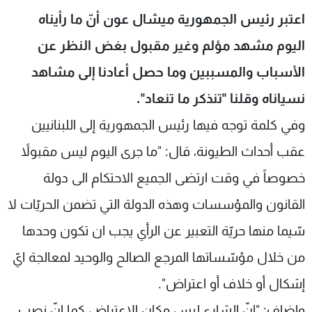
شاهد البرامج
اعتبر رئيس الجمهورية ميشال عون أنّ ما رأيناه
الترددات
اليوم مشهد مؤلم وغير مقبول بغض النظر عن
الأسباب والمسببين وما حصل أعادنا إلى مشاهد
عن MTV
وظائف
الإنـتـاج
تواصل معنا
نسياناه وقلنا "تنذكر ما تنعاد".
لاعلاناتكم
شروط الإسـتخدام
وفي كلمة توجه فيها رئيس الجمهورية إلى اللبنانيين
سياسة الخصوصية
عقب أحداث الطيونة، قال: "ما جرى اليوم ليس مقبولاً
خصوصاً في وقت ارتضى الجميع الاحتكام الى دولة
القانون والمؤسسات وهذه الدولة التي تضمن الحريّات لا
سّيما منها حريّة التعبير عن الرأي يجب ان تكون وحدها
من خلال مؤسّساتها المرجع الصالح والوحيد لمعالجة ايّ
إشكال أو خلاف أو اعتراض".
واضاف: "إنّ الشارع ليس مكان الاعتراض كما انّ نصب