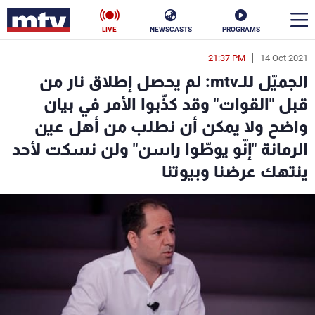
LIVE
NEWSCASTS
PROGRAMS
21:37 PM
14 Oct 2021
en
الجميّل للـmtv: لم يحصل إطلاق نار من
الأخبار
قبل "القوات" وقد كذّبوا الأمر في بيان
واضح ولا يمكن أن نطلب من أهل عين
سياسة
ناس
الرمانة "إنّو يوطّوا راسن" ولن نسكت لأحد
إقتصاد
فن
ينتهك عرضنا وبيوتنا
منوعات
رياضة
كأس العالم
البرامج
جدول البرامج