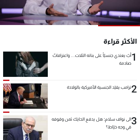
شاهد البرامج
الترددات
عن MTV
وظائف
الأكثر قراءة
الإنـتـاج
تواصل معنا
لاعلاناتكم
شروط الإسـتخدام
1
أبٌ يعتدي جنسيّاً على بناته الثلاث… واعترافاتٌ
سياسة الخصوصية
صادمة
2
ترامب يقيّد الجنسية الأميركية بالولادة
3
الى نواف سلام: هل يدفع الحايك ثمن وقوفه
في وجه خيّاط؟