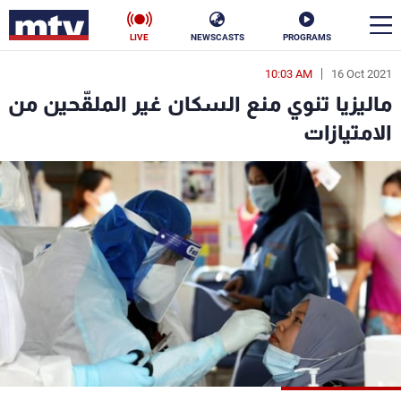
LIVE
NEWSCASTS
PROGRAMS
10:03 AM
16 Oct 2021
en
ماليزيا تنوي منع السكان غير الملقّحين من
الأخبار
الامتيازات
سياسة
ناس
إقتصاد
فن
منوعات
رياضة
كأس العالم
البرامج
جدول البرامج