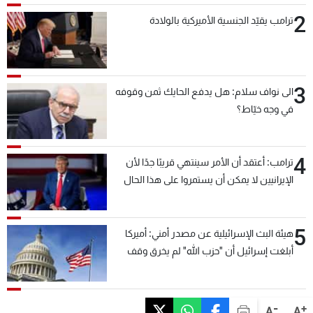
2
ترامب يقيّد الجنسية الأميركية بالولادة
3
الى نواف سلام: هل يدفع الحايك ثمن وقوفه
في وجه خيّاط؟
4
ترامب: أعتقد أن الأمر سينتهي قريبًا جدًا لأن
الإيرانيين لا يمكن أن يستمروا على هذا الحال
5
هيئة البث الإسرائيلية عن مصدر أمني: أميركا
أبلغت إسرائيل أن "حزب الله" لم يخرق وقف
إطلاق النار أمس في مجدل زون وطلبت منها
عدم التصعيد خشية أن يؤثر ذلك على مفاوضات
روما
-
+
A
A