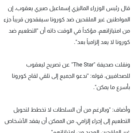
شاهد البرامج
قال رئيس الوزراء الماليزي إسماعيل صبري يعقوب، إن
الترددات
المواطنين غير الملقحين ضد كورونا سيفقدون قريباً جزء
من امتيازاتهم، مؤكداً في الوقت ذاته أن "التطعيم ضد
عن MTV
وظائف
الإنـتـاج
تواصل معنا
كورونا لا يعد إلزامياً بعد".
لاعلاناتكم
شروط الإسـتخدام
سياسة الخصوصية
ونقلت صحيفة "The Star" عن تصريح ليعقوب
للصحافيين، قوله: "ندعو الجميع إلى تلقي لقاح كورونا
بأسرع ما يمكن".
وأضاف: "وبالرغم من أن السلطات لا تخطط لتحويل
التطعيم إلى إجراء إلزامي، من الممكن أن يفقد الأشخاص
غير الملقحين العديد من امتيازاتهم".