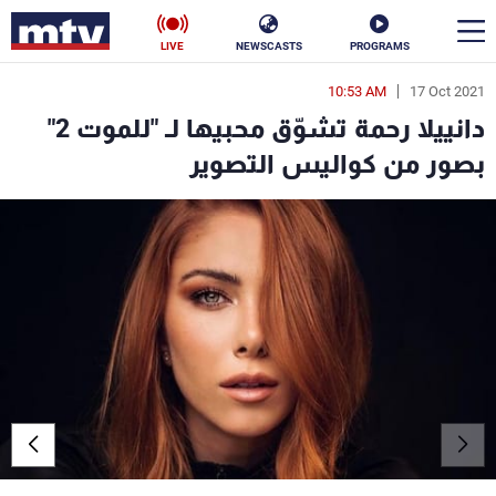
LIVE
NEWSCASTS
PROGRAMS
10:53 AM
17 Oct 2021
en
دانييلا رحمة تشوّق محبيها لـ "للموت 2"
الأخبار
بصور من كواليس التصوير
سياسة
ناس
إقتصاد
فن
منوعات
رياضة
كأس العالم
البرامج
جدول البرامج