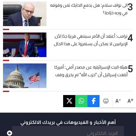
3
الى نواف سلام: هل يدفع الحايك ثمن وقوفه
في وجه خيّاط؟
4
ترامب: أعتقد أن الأمر سينتهي قريبًا جدًا لأن
الإيرانيين لا يمكن أن يستمروا على هذا الحال
5
هيئة البث الإسرائيلية عن مصدر أمني: أميركا
أبلغت إسرائيل أن "حزب الله" لم يخرق وقف
إطلاق النار أمس في مجدل زون وطلبت منها
عدم التصعيد خشية أن يؤثر ذلك على مفاوضات
روما
-
+
A
A
أهم الأخبار و الفيديوهات في بريدك الالكتروني