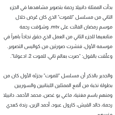
شاهد البرامج
بدأت الممثلة دانييلا رحمة بتصوير مشاهدها في الجزء
الترددات
الثاني من مسلسل "للموت" الذي كان عُرض خلال
موسم رمضان الفائت على mtv. وشوّقت رحمة
عن MTV
وظائف
الإنـتـاج
تواصل معنا
متابعيها للجزء الثاني من العمل الذي حقق نجاحاً باهراً في
لاعلاناتكم
شروط الإسـتخدام
موسمه الأول، فنشرت صورتين من كواليس التصوير.
سياسة الخصوصية
وعلّقت بالقول: "صرت بعالم تاني، للموت 2، ادعولنا".
والجدير بالذكر أن مسلسل "للموت" بجزئه الأول كان من
بطولة نخبة من ألمع الممثلين اللبنانيين والسوريين
ومنهم باسم مغنية، ماغي بو غصن، محمد الأحمد، دانييلا
رحمة، خالد القيش، كارول عبود، أحمد الزين، رندة كعدي
وغيرهم.