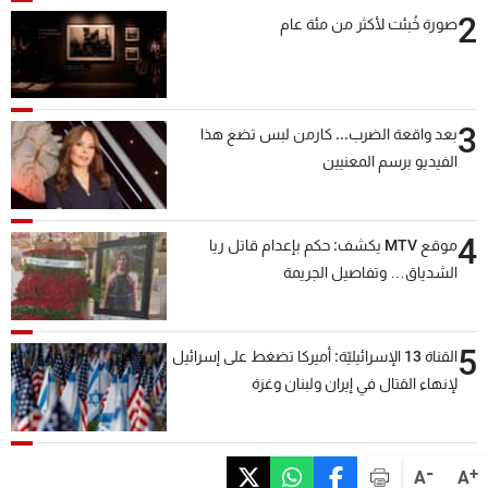
2
صورة خُبئت لأكثر من مئة عام
3
بعد واقعة الضرب... كارمن لبس تضع هذا
الفيديو برسم المعنيين
4
موقع MTV يكشف: حكم بإعدام قاتل ريا
الشدياق… وتفاصيل الجريمة
5
القناة 13 الإسرائيليّة: أميركا تضغط على إسرائيل
لإنهاء القتال في إيران ولبنان وغزة
-
+
A
A