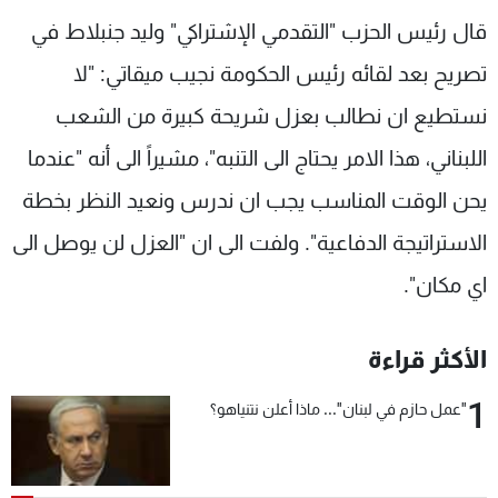
شاهد البرامج
قال رئيس الحزب "التقدمي الإشتراكي" وليد جنبلاط في
الترددات
تصريح بعد لقائه رئيس الحكومة نجيب ميقاتي: "لا
نستطيع ان نطالب بعزل شريحة كبيرة من الشعب
عن MTV
وظائف
الإنـتـاج
تواصل معنا
اللبناني، هذا الامر يحتاج الى التنبه"، مشيراً الى أنه "عندما
لاعلاناتكم
شروط الإسـتخدام
يحن الوقت المناسب يجب ان ندرس ونعيد النظر بخطة
سياسة الخصوصية
الاستراتيجة الدفاعية". ولفت الى ان "العزل لن يوصل الى
اي مكان".
الأكثر قراءة
1
"عمل حازم في لبنان"... ماذا أعلن نتنياهو؟