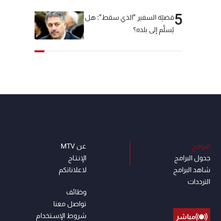
5
قضيّة السفير "الذي سقط": هل
يُسلَّم إلى بلده؟
البرامج
عن MTV
جدول البرامج
الإنـتـاج
شاهد البرامج
لاعلاناتكم
الترددات
وظائف
تواصل معنا
شروط الإسـتخدام
مباشر