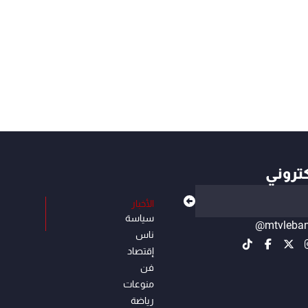
كتروني
الأخبار
سياسة
@mtvleba
ناس
إقتصاد
فن
منوعات
رياضة