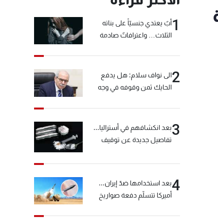
1
أبٌ يعتدي جنسيّاً على بناته
الثلاث… واعترافاتٌ صادمة
2
الى نواف سلام: هل يدفع
الحايك ثمن وقوفه في وجه
خيّاط؟
3
بعد انكشافهم في أستراليا...
تفاصيل جديدة عن توقيف
"شبكة الكوكايين"
4
بعد استخدامها ضدّ إيران...
أميركا تتسلّم دفعة صواريخ
كبيرة!