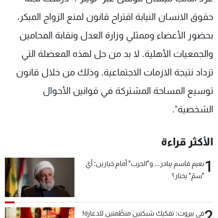
شاهد البرامج
حقوق الانسان النيابة اقتراح قانون لمنع الزواج المبكر،
الترددات
بحضور الأعضاء وممثلي وزارة العدل ونقابة المحامين
والجمعيات الأهلية. لا بد من حل لهذه المعضلة التي
عن MTV
وظائف
الإنـتـاج
تواصل معنا
تزداد نتيجة الازمات الاجتماعية. وذلك من خلال قانون
لاعلاناتكم
شروط الإسـتخدام
سياسة الخصوصية
توسيع المساحة المشتركة في قوانين الأحوال
الشخصية".
الأكثر قراءة
1
نعيم قاسم يبادر... و"الحزب" أمام خيارين: أيّ
"سمّ" يختار؟
2
في بيروت: تفكيك شبكتين منظّمتين للدعارة!