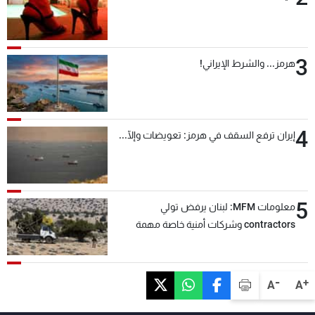
3
هرمز... والشرط الإيراني!
4
إيران ترفع السقف في هرمز: تعويضات وإلّا...
5
معلومات MFM: لبنان يرفض تولي
contractors وشركات أمنية خاصة مهمة
التحقق من نزع سلاح "حزب الله"
-
+
A
A