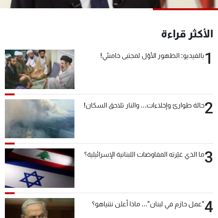
شاهد البرامج
الترددات
الأكثر قراءة
1
بالفيديو: الظهور الأوّل لمجتبى خامنئي!
عن MTV
وظائف
الإنـتـاج
تواصل معنا
لاعلاناتكم
شروط الإسـتخدام
سياسة الخصوصية
2
حالة طوارئ وإخلاءات... والنار تلاحق السكان!
3
ما الذي غيّرته المفاوضات اللبنانية الإسرائيلية؟
4
"عمل حازم في لبنان"... ماذا أعلن نتنياهو؟