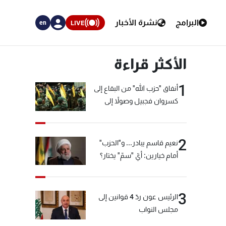
البرامج
نشرة الأخبار
LIVE
en
الأكثر قراءة
1
أنفاق "حزب الله" من البقاع إلى
كسروان فجبيل وصولاً إلى
المختارة... التفاصيل في نشرة
الأخبار بعد قليل
2
نعيم قاسم يبادر... و"الحزب"
أمام خيارين: أيّ "سمّ" يختار؟
3
الرئيس عون ردّ 4 قوانين إلى
مجلس النواب