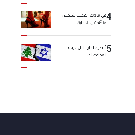
4
في بيروت: تفكيك شبكتين
منظّمتين للدعارة!
5
أخطر ما دار داخل غرفة
المفاوضات