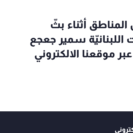
ددٍ من المناطق أثناء بثّ
اللبنانيّة سمير جعجع
عبر موقعنا الالكتروني
كتروني