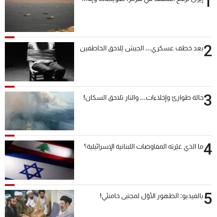
1
شاهد البرامج
الترددات
2
بعد خطف عسكري... الجيش يُلاحق الخاطفين
عن MTV
وظائف
الإنـتـاج
تواصل معنا
لاعلاناتكم
شروط الإسـتخدام
سياسة الخصوصية
3
حالة طوارئ وإخلاءات... والنار تلاحق السكان!
4
ما الذي غيّرته المفاوضات اللبنانية الإسرائيلية؟
5
بالفيديو: الظهور الأوّل لمجتبى خامنئي!