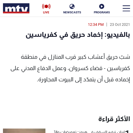
LIVE
NEWSCASTS
PROGRAMS
12:34 PM
23 Oct 2021
en
بالفيديو: إخماد حريق في كفرياسين
الأخبار
بالفيديو: إخماد حريق في كفرياسين - MTV Lebanon
سياسة
ناس
شبّ حريق أعشاب كبير قرب المنازل في منطقة
كفرياسين - قضاء كسروان، وعمل الدفاع المدني على
إقتصاد
فن
إخماده قبل أن يتمدّد إلى البيوت المجاورة.
منوعات
رياضة
كأس العالم
الأكثر قراءة
البرامج
جدول البرامج
إيران ترفع السقف في هرمز: تعويضات وإلّا...