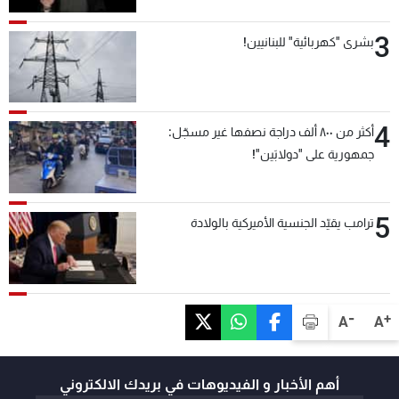
3
بشرى "كهربائية" للبنانيين!
4
أكثر من ٨٠٠ ألف دراجة نصفها غير مسجّل:
جمهورية على "دولابَين"!
5
ترامب يقيّد الجنسية الأميركية بالولادة
-
+
A
A
أهم الأخبار و الفيديوهات في بريدك الالكتروني