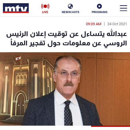
LIVE
NEWSCASTS
PROGRAMS
09:09 AM
24 Oct 2021
en
عبدالله يتساءل عن توقيت إعلان الرئيس
الأخبار
الروسي عن معلومات حول تفجير المرفأ
سياسة
ناس
إقتصاد
فن
منوعات
رياضة
كأس العالم
البرامج
جدول البرامج