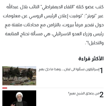
شاهد البرامج
كتب عضو كتلة "اللقاء الديمقراطي" النائب بلال عبدالله
الترددات
عبر "تويتر": "توقيت إعلان الرئيس الروسي عن معلومات
حول تفجير مرفأ بيروت، بالتزامن مع محادثات ملفتة مع
عن MTV
وظائف
الإنـتـاج
تواصل معنا
رئيس وزراء العدو الاسرائيلي، هي مسألة تحتاج المتابعة
لاعلاناتكم
شروط الإسـتخدام
والتحليل!".
سياسة الخصوصية
الأكثر قراءة
1
إسرائيليّون تسلّلوا الى لبنان... وهذا ما حلّ بهم
2
من يصدّق الشيخ نعيم؟