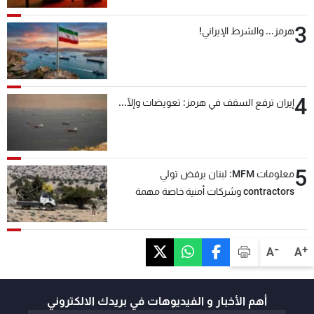
3
هرمز... والشرط الإيراني!
4
إيران ترفع السقف في هرمز: تعويضات وإلّا...
5
معلومات MFM: لبنان يرفض تولي
contractors وشركات أمنية خاصة مهمة
التحقق من نزع سلاح "حزب الله"
-
+
A
A
أهم الأخبار و الفيديوهات في بريدك الالكتروني