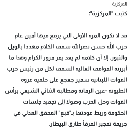
المركزية
شاهد البرامج
كتبت "المركزية":
الترددات
عن MTV
وظائف
قد لا تكون المرة الأولى التي يرفع فيها أمين عام
الإنـتـاج
تواصل معنا
لاعلاناتكم
شروط الإسـتخدام
حزب الله حسن نصرالله سقف الكلام مهددا بالويل
سياسة الخصوصية
والثبور. إلا أن كلامه لم يعد يمر مرور الكرام وهذا ما
أبرزته المواقف العالية السقف لكل من رئيس حزب
القوات اللبنانية سمير جعجع على خلفية غزوة
الطيونة -عين الرمانة ومطالبة الثنائي الشيعي برأس
القوات وحل الحزب وصولا إلى تجميد جلسات
الحكومة وربط عودتها بـ"قبع" المحقق العدلي في
جريمة تفجير المرفأ طارق البيطار.