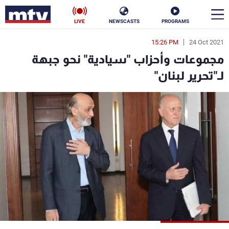
LIVE
NEWSCASTS
PROGRAMS
15:26 PM
24 Oct 2021
en
مجموعات وأحزاب "سيادية" نحو جبهة
الأخبار
لـ"تحرير لبنان"
سياسة
ناس
إقتصاد
فن
منوعات
رياضة
كأس العالم
البرامج
جدول البرامج