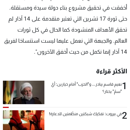
أخفقت في تحقيق مشروع بناء دولة سيدة ومستقلة.
حتى ثورة 17 تشرين التي تعتبر متقدمة على 14 آذار لم
تحقق الأهداف المنشودة كما الحال في كل ثورات
العالم. والجبهة التي نعمل عليها ليست استنساخا لفريق
14 آذار إنما نكمل من حيث أخفق الآخرون".
الأكثر قراءة
1
نعيم قاسم يبادر... و"الحزب" أمام خيارين: أيّ
"سمّ" يختار؟
2
في بيروت: تفكيك شبكتين منظّمتين للدعارة!