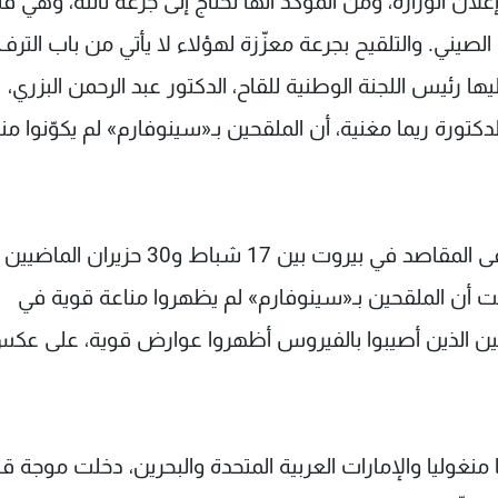
ان الوزارة، ومن المؤكد أنها تحتاج إلى جرعة ثالثة، وهي فئ
لصيني. والتلقيح بجرعة معزّزة لهؤلاء لا يأتي من باب الترف،
ئيس اللجنة الوطنية للقاح، الدكتور عبد الرحمن البزري،
دكتورة ريما مغنية، أن الملقحين بـ«سينوفارم» لم يكوّنوا من
الدراسة السريرية التجريبية التي أجريت في مستشفى المقاصد في بيروت بين 17 شباط و30 
 مجلة «vaccine» العالمية، بيّنت أن الملقحين بـ«سينوفارم» لم يظهروا مناعة قوية في
ّحين الذين أصيبوا بالفيروس أظهروا عوارض قوية، على ع
منغوليا والإمارات العربية المتحدة والبحرين، دخلت موجة ق