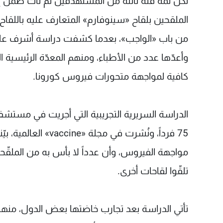
لكنْ ثمة فئة ثالثة من المستهدفين لم تأت ضمن إعل
الملقحين بلقاح «سينوفارم» المتعارف عليه باللقاح ا
من باب «الواجب»، بعدما كشفت دراسة أشرف عليها ر
وأعدّها عدد من الأطباء، ومنهم المعدّة الرئيسية ال
كافية لمواجهة متحورات فيروس كورونا.
75 فرداً، ونُشرت في
مواجهة الفيروس، وأن عدداً لا بأس به من الملق
تلقّوا لقاحات أخرى.
تأتي الدراسة بعد تجارب خاضتها بعض الدول، منها 