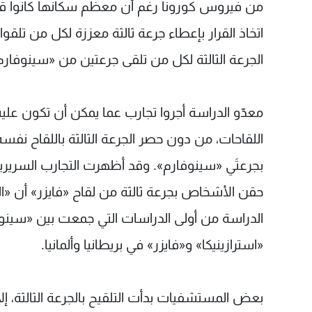
من فيروس كورونا رغم أن معظم سكانها كانوا قد ت
اتخاذ القرار بإعطاء جرعة ثالثة معززة لكل من تلقوا س
الجرعة الثالثة لكل من تلقى جرعتين من «سينوفار
معدّو الدراسة أجروا تجارب عما يمكن أن تكون عليه
اللقاحات، من دون حصر الجرعة الثالثة باللقاح نفسه،
بجرعتَي «سينوفارم». وقد أظهرت التجارب السرير
حقن الأشخاص بجرعة ثالثة من لقاح «فايزر» أن «ا
الدراسة من أولى الدراسات التي جمعت بين «سينوفار
«استرازينيكا» و«فايزر» في بريطانيا وألمانيا.
بعض المستشفيات بدأت التلقيح بالجرعة الثالثة، إ