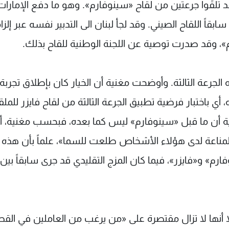
لقّوا جرعتين من لقاح «سينوفارم». وهو ما دفع الإمارات 
ابقاً اللقاح الصيني. وقد لجأ لبنان الى التدبير نفسه عبر إلزا
م»، وقد صدرت توصية عن اللجنة الوطنية للقاح بذلك.
 الجرعة الثالثة. وأوضحت مغنية أن الخيار كان بإطلاق تجربة
 أي باختبار فرضية تطبيق الجرعة الثالثة من لقاح فايزر للمل
ية أن ما قبل «سينوفارم» ليس كما بعده، فبحسب مغنية، 
لمناعة لدى هؤلاء الأشخاص طلعت للسما»، علماً بأن هذه
م» و«فايزر»، فيما كان المزج التقليدي قد جرى سابقاً بين
لا أنها لا تزال مقتصرة على «من يرغب من العاملين في القط