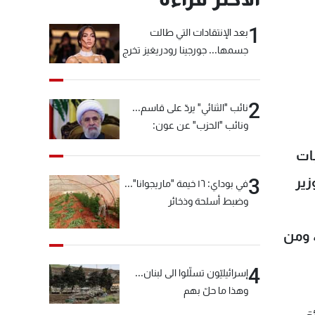
1
بعد الإنتقادات التي طالت
جسمها... جورجينا رودريغيز تخرج
عن صمتها
2
نائب "الثنائي" يردّ على قاسم...
ونائب "الحزب" عن عون:
"انشالله خير"
بات
زير
3
في بوداي: ١٦ خيمة "ماريجوانا"...
وضبط أسلحة وذخائر
مامية، ومن
4
إسرائيليّون تسلّلوا الى لبنان...
وهذا ما حلّ بهم