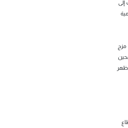
إلى
مية
 مزج
قحين
أظهر
اع