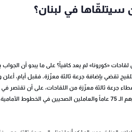
من سيتلقّاها في لبنان؟
قاحات «كورونا» لم يعد كافياً؟ على ما يبدو أن الجواب 
قيح تقضي بإضافة جرعة ثالثة معزّزة. فقبل أيام، أعلن و
عطاء جرعة ثالثة معزّزة من اللقاحات، على أن تقتصر في
الفترة الراهنة على كبار السن الذين تفوق أعمارهم الـ 75 عاماً والعاملين الصحيين في الخطوط الأ