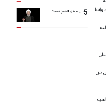
ة
 وإنما
5
من يصدّق الشيخ نعيم؟
اعة
حزيران الماضيين على
كس من
اسية