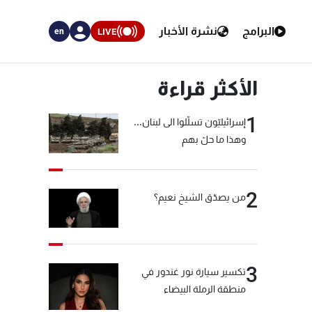
البرامج
نشرة الأخبار
LIVE
en
الأكثر قراءة
1
إسرائيليّون تسلّلوا الى لبنان...
وهذا ما حلّ بهم
2
من يصدّق الشيخ نعيم؟
3
تكسير سيارة نور غندور في
منطقة الرملة البيضاء