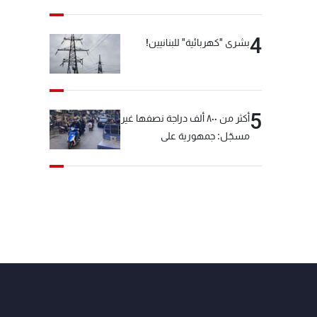
4
بشرى "كهربائية" للبنانيين!
5
أكثر من ٨٠٠ ألف دراجة نصفها غير
مسجّل: جمهورية على
"دولابَين"!