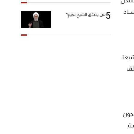
ظروف تشكل
ستاذ
5
من يصدّق الشيخ نعيم؟
شبعنا
ملف
قدون
جة