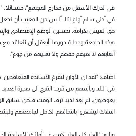
في الدرك الأسفل من مدارج المجتمع"، متسائلا: "أ
في أدنى سلم أولوياتنا. أليس من المعيب أن نجع
حق العيش بكرامة. تحسين الوضع الإقتصادي والإجتم
هذه الجامعة وحماية دورها. أيعقل أن نتعاقد مع حم
أتعابهم لا تفيهم حقهم ولا تغنيهم من جوع".
اضاف: "لقد آن الأوان لتفرغ الأساتذة المتعاقدين، 
في البلد ويأسهم من قرب الفرج الى هجرة العديد 
يعوضون. لم يعد لدينا ترف الوقت فنحن نسابق الزم
الملاك ليشعروا بانتمائهم الكامل لجامعتهم وليشعر
وتابع: "العار كل العار يكمن في أولئك الأساتذة 