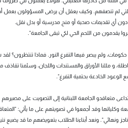
أكتاف أساتذة متعاقدين باتوا يشكلون أكثر من 70 في المئة من كادرها التعليمي. هؤلاء يعملون في 
 التي لم تنصفهم. وكيف يعقل أن يرضى المسؤولون بعمل أ
ون أي تقديمات صحية أو منح مدرسية أو بدل نقل.
وا يقدمون من اللحم الحي لكي تبقى الجامعة".
حكومات، ولم يبصر فيها التفرغ النور. فماذا تنتظرون؟ لقد 
طلة، و مللنا الأوراق والمستندات واللجان، وسئمنا تقاذف 
 مع الوعود الخادعة بحتمية التفرغ".
داعى متعاقدو الجامعة اللبنانية إلى التصويت على مصيرهم
ة وكلياتها وقد أجمعوا في تصويتهم على ما يأتي: "المتعا
ناجز ونهائي". ونعد أبناءنا الطلاب بتعويضهم ما قد يضيع نتي