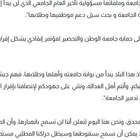
معة وملفاتها مسؤولية تأخير العام الجامعي الذي لن يبدأ إل
زنة الجامعة و بحث سبل دعم موظفيها وطلابها".
على حماية جامعة الوطن والتحضير لمؤتمر إنقاذي يشكل إقرار
قاذ هذا البلد يبدأ من بوابة جامعته وأهلها وطلابها، فهم ج
كم، وأنتم أهل العدالة، ونثني على جهودكم لإنصافنا بإقرار ا
دمير الجامعة".
حدق، ونحن هنا اليوم لنعلن أننا لن نسمح بانهيارها، وأن ال
فنا لا يمكن أن نسمح بسقوطها وسيظل حراكنا المطلبي مستمر