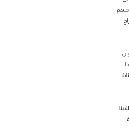
خلهم
اح
وأن
ا
ية
ابنا