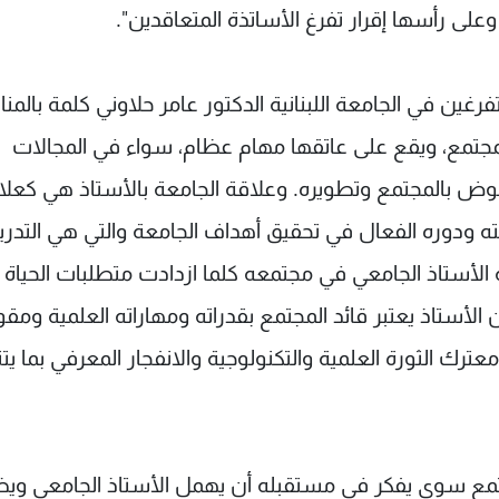
ى رأسها إقرار تفرغ الأساتذة المتعاقدين".
تفرغين في الجامعة اللبنانية الدكتور عامر حلاوني كلمة بالمنا
للمجتمع، ويقع على عاتقها مهام عظام، سواء في المجالات
نهوض بالمجتمع وتطويره. وعلاقة الجامعة بالأستاذ هي كعلا
نته ودوره الفعال في تحقيق أهداف الجامعة والتي هي التد
ة الأستاذ الجامعي في مجتمعه كلما ازدادت متطلبات الحياة
الأستاذ يعتبر قائد المجتمع بقدراته ومهاراته العلمية ومقو
عترك الثورة العلمية والتكنولوجية والانفجار المعرفي بما ي
جتمع سوي يفكر في مستقبله أن يهمل الأستاذ الجامعي وي