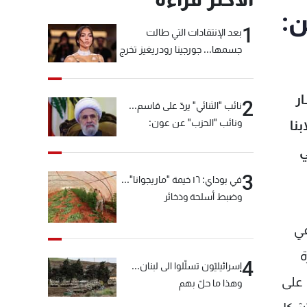
ن:
1
بعد الإنتقادات التي طالت
جسمها... جورجينا رودريغيز تخرج
عن صمتها
ار
2
نائب "الثنائي" يردّ على قاسم...
ونائب "الحزب" عن عون:
نا
"انشالله خير"
ي
3
في بوداي: ١٦ خيمة "ماريجوانا"...
وضبط أسلحة وذخائر
في
ة
4
إسرائيليّون تسلّلوا الى لبنان...
 على
وهذا ما حلّ بهم