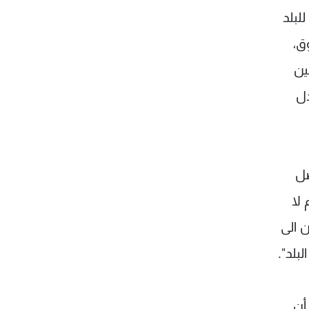
لبلد
ق،
ين
دل
صل
لا
 الى
بلد".
أن