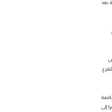
ا بعد
يش
لتفرغ
جامعة
ا إلى