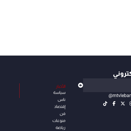
كتروني
الأخبار
سياسة
@mtvleba
ناس
إقتصاد
فن
منوعات
رياضة