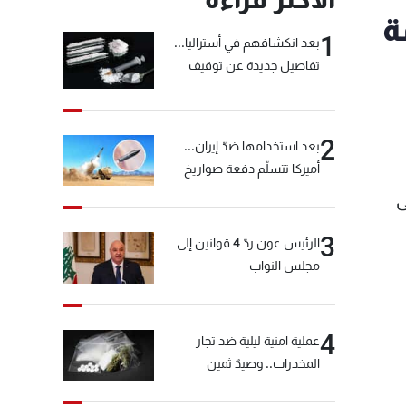
ة
1
بعد انكشافهم في أستراليا...
تفاصيل جديدة عن توقيف
"شبكة الكوكايين"
2
بعد استخدامها ضدّ إيران...
أميركا تتسلّم دفعة صواريخ
كبيرة!
ى
3
الرئيس عون ردّ 4 قوانين إلى
مجلس النواب
4
عملية امنية ليلية ضد تجار
المخدرات.. وصيدٌ ثمين