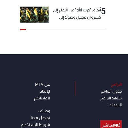
5
أنفاق "حزب الله" من البقاع إلى
كسروان فجبيل وصولاً إلى
المختارة... التفاصيل في نشرة
الأخبار بعد قليل
البرامج
عن MTV
جدول البرامج
الإنـتـاج
شاهد البرامج
لاعلاناتكم
الترددات
وظائف
تواصل معنا
شروط الإسـتخدام
مباشر