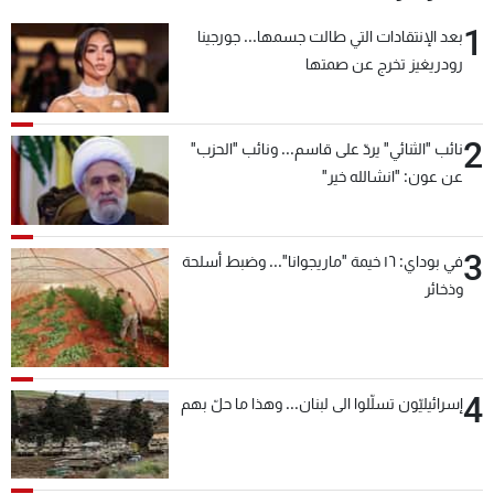
1
بعد الإنتقادات التي طالت جسمها... جورجينا
رودريغيز تخرج عن صمتها
2
نائب "الثنائي" يردّ على قاسم... ونائب "الحزب"
عن عون: "انشالله خير"
3
في بوداي: ١٦ خيمة "ماريجوانا"... وضبط أسلحة
وذخائر
4
إسرائيليّون تسلّلوا الى لبنان... وهذا ما حلّ بهم