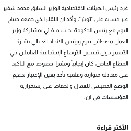
شاهد البرامج
غرد رئيس الهيئات الاقتصادية الوزير السابق محمد شقير
الترددات
عبر حسابه على "تويتر"، وأكد ان اللقاء الذي جمعه صباح
اليوم‏ مع رئيس الحكومة نجيب ميقاتي بمشاركة وزير
عن MTV
وظائف
الإنـتـاج
تواصل معنا
العمل مصطفى بيرم ورئيس الاتحاد العمالي بشارة
لاعلاناتكم
شروط الإسـتخدام
الأسمر حول تحسين الأوضاع الإجتماعية للعاملين في
سياسة الخصوصية
القطاع الخاص، كان إيجابياً ومثمرا، خصوصا مع التأكيد
على معادلة متوازنة وعلمية تأخذ بعين الإعتبار تدعيم
الوضع المعيشي للعمال والحفاظ على إستمرارية
المؤسسات في آن.
الأكثر قراءة