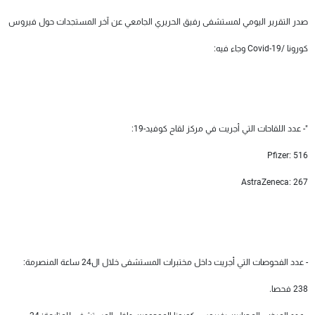
شاهد البرامج
صدر التقرير اليومي لمستشفى رفيق الحريري الجامعي عن آخر المستجدات حول فيروس
الترددات
كورونا /Covid-19 وجاء فيه:
عن MTV
وظائف
الإنـتـاج
تواصل معنا
لاعلاناتكم
شروط الإسـتخدام
سياسة الخصوصية
"- عدد اللقاحات التي أجريت في مركز لقاح كوفيد-19:
Pfizer: 516
AstraZeneca: 267
- عدد الفحوصات التي أجريت داخل مختبرات المستشفى خلال ال24 ساعة المنصرمة:
238 فحصا.