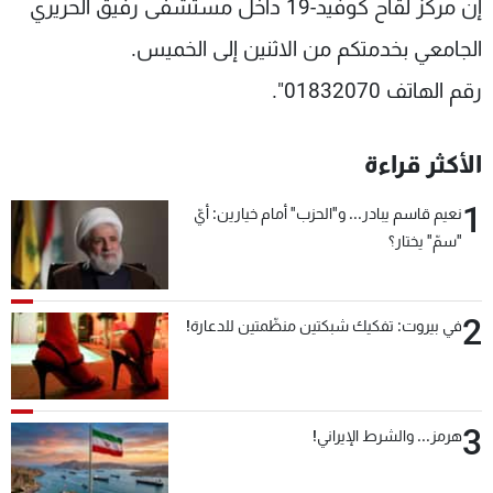
إن مركز لقاح كوفيد-19 داخل مستشفى رفيق الحريري
الجامعي بخدمتكم من الاثنين إلى الخميس.
رقم الهاتف 01832070".
الأكثر قراءة
1
نعيم قاسم يبادر... و"الحزب" أمام خيارين: أيّ
"سمّ" يختار؟
2
في بيروت: تفكيك شبكتين منظّمتين للدعارة!
3
هرمز... والشرط الإيراني!