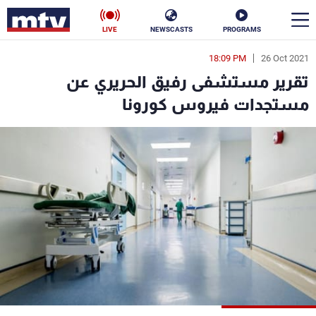
LIVE
NEWSCASTS
PROGRAMS
18:09 PM
26 Oct 2021
en
تقرير مستشفى رفيق الحريري عن
الأخبار
مستجدات فيروس كورونا
سياسة
ناس
إقتصاد
فن
منوعات
رياضة
كأس العالم
البرامج
جدول البرامج