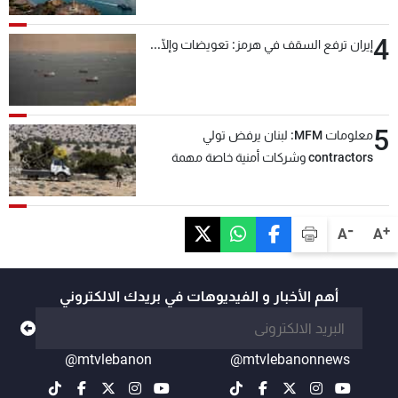
4
إيران ترفع السقف في هرمز: تعويضات وإلّا...
5
معلومات MFM: لبنان يرفض تولي
contractors وشركات أمنية خاصة مهمة
التحقق من نزع سلاح "حزب الله"
-
+
A
A
أهم الأخبار و الفيديوهات في بريدك الالكتروني
@mtvlebanon
@mtvlebanonnews