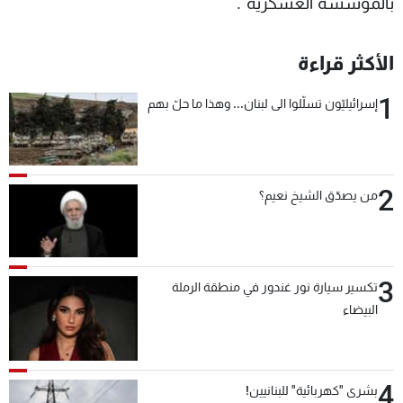
بالمؤسسة العسكرية".
الأكثر قراءة
1
إسرائيليّون تسلّلوا الى لبنان... وهذا ما حلّ بهم
2
من يصدّق الشيخ نعيم؟
3
تكسير سيارة نور غندور في منطقة الرملة
البيضاء
4
بشرى "كهربائية" للبنانيين!