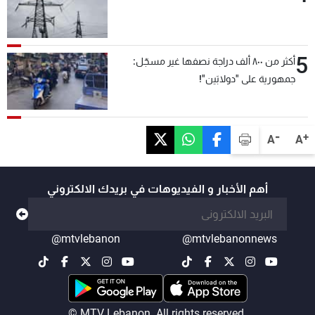
5
أكثر من ٨٠٠ ألف دراجة نصفها غير مسجّل:
جمهورية على "دولابَين"!
-
+
A
A
أهم الأخبار و الفيديوهات في بريدك الالكتروني
@mtvlebanon
@mtvlebanonnews
© MTV Lebanon. All rights reserved.