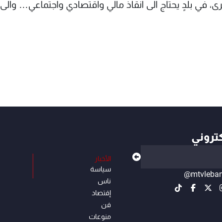
ى، في بلدٍ يحتاج الى انقاذ مالي واقتصادي واجتماعي… والى ا
كتروني
الأخبار
سياسة
@mtvleba
ناس
إقتصاد
فن
منوعات