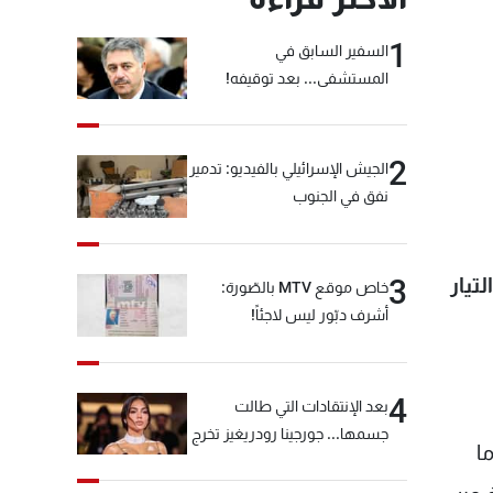
1
السفير السابق في
المستشفى... بعد توقيفه!
2
الجيش الإسرائيلي بالفيديو: تدمير
نفق في الجنوب
تيار
3
خاص موقع MTV بالصّورة:
أشرف دبّور ليس لاجئاً!
4
بعد الإنتقادات التي طالت
جسمها... جورجينا رودريغيز تخرج
ار ما
عن صمتها