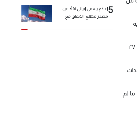
ة من
5
إعلام رسمي إيراني نقلاً عن
مصدر مطّلع: الاتفاق مع
ة
سلطنة عمان بشأن مضيق
هرمز سيتأجل ما دامت أميركا
تهدد إيران
ويشرح أن هناك كتلاً "تسير ضد قناعاتها، فقط بخلفية سياسية. فهناك من ليس مقتنعاً باجراء الانتخابات في ٢٧
داث
ما لم