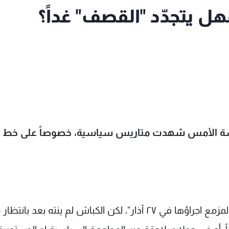
 يتجدّد "القصف" غداً؟
جلسة الأمس شهدت متاريس سياسية، خصوصاً على خط ال
صحيح أنّ "التيار" نجح في الدفع باتجاه الغاء عبارة "المزمع اجراؤها في ٢٧ آذار"، لكن الكباش لم ينته بعد بانتظ