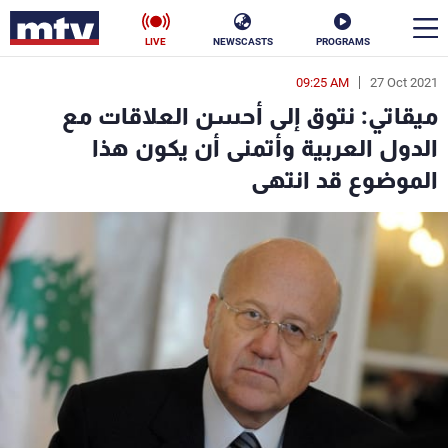
LIVE
NEWSCASTS
PROGRAMS
09:25 AM
27 Oct 2021
en
ميقاتي: نتوق إلى أحسن العلاقات مع
الأخبار
الدول العربية وأتمنى أن يكون هذا
الموضوع قد انتهى
سياسة
ناس
إقتصاد
فن
منوعات
رياضة
كأس العالم
البرامج
جدول البرامج