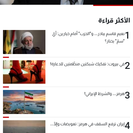
شاهد البرامج
الترددات
الأكثر قراءة
1
نعيم قاسم يبادر... و"الحزب" أمام خيارين: أيّ
عن MTV
وظائف
الإنـتـاج
تواصل معنا
"سمّ" يختار؟
لاعلاناتكم
شروط الإسـتخدام
سياسة الخصوصية
2
في بيروت: تفكيك شبكتين منظّمتين للدعارة!
3
هرمز... والشرط الإيراني!
4
إيران ترفع السقف في هرمز: تعويضات وإلّا...