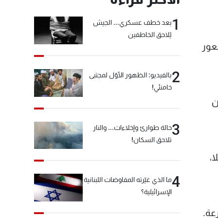
1
بعد خطف عسكري... الجيش
يُلاحق الخاطفين
عور
2
بالفيديو: الظهور الأوّل لمجتبى
خامنئي!
ن
3
حالة طوارئ وإخلاءات... والنار
تلاحق السكان!
ا،
4
ما الذي غيّرته المفاوضات اللبنانية
الإسرائيلية؟
عة.