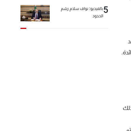
5
بالفيديو: نواف سلام رسّم
الحدود
د
ئدة.
ذلك
م