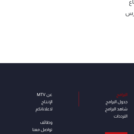
اع
ارس
البرامج
عن MTV
جدول البرامج
الإنـتـاج
شاهد البرامج
لاعلاناتكم
الترددات
وظائف
تواصل معنا