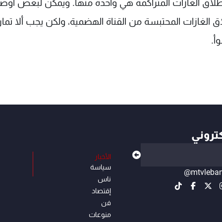
إطلاق الغازات المتراكمة هي واحدة منها. ويمكن لبعض أوض
 الغازات المحتبسة من القناة الهضمية، ولكن يجب ألا تم
أ.
كتروني
الأخبار
سياسة
@mtvleba
ناس
إقتصاد
فن
منوعات