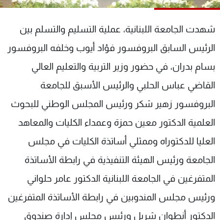
شاهد البرامج
الترددات
شهدت الجامعة اللبنانية، عملية التسليم والتسلم بين
الرئيس السابق البروفسور فؤاد أيوب وخلفه البروفسور
عن MTV
وظائف
بسام بدران، في حضور وزير التربية والتعليم العالي
الإنـتـاج
تواصل معنا
لاعلاناتكم
شروط الإسـتخدام
القاضي عباس الحلبي والرئيس الأسبق للجامعة
سياسة الخصوصية
البروفسور زهير شكر ورئيس المجلس الوطني للبحوث
العلمية الدكتور معين حمزة وعمداء الكليات والمعاهد
العليا للدكتوراه وممثلي أساتذة الكليات في مجلس
الجامعة ورئيس الهيئة التنفيذية في رابطة الأساتذة
المتفرغين في الجامعة اللبنانية الدكتور عامر حلواني
ورئيس مجلس المندوبين في رابطة الأساتذة المتفرغين
الدكتور أنطوان شربل ورئيس مجلس إدارة صندوق