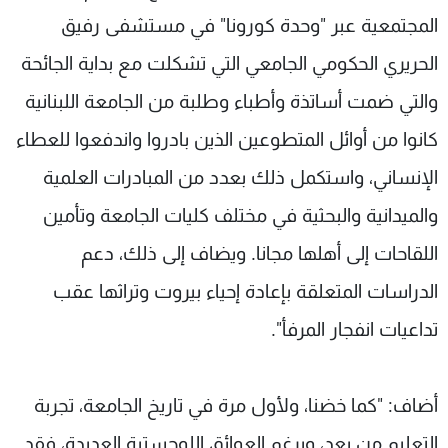
المجتمعية عبر "وحدة كورونا" في مستشفى رفيق
الحريري الحكومي الجامعي التي تشكلت مع بداية الجائحة
والتي ضمت أساتذة وأطباء وطلبة من الجامعة اللبنانية
كانوا من أوائل المتطوعين الذين بادروا واندفعوا للعطاء
الإنساني، واستكمل ذلك بعدد من المبادرات العلمية
والميدانية والبحثية في مختلف كليات الجامعة وتأمين
اللقاحات إلى أهلها مجانا. ويضاف إلى ذلك، دعم
الدراسات المتعلقة بإعادة إحياء بيروت وتراثها عقب
تداعيات انفجار المرفأ".
أضاف: "كما خضنا، ولأول مرة في تاريخ الجامعة، تجربة
التعليم من بعد، وبرغم العوائق اللوجستية العديدة، فقد