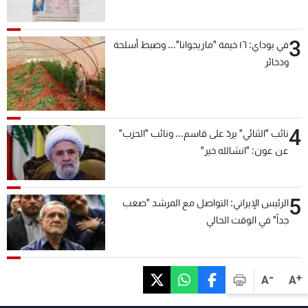
3
في بوداي: ١٦ خيمة "ماريجوانا"... وضبط أسلحة
وذخائر
4
نائب "الثنائي" يردّ على قاسم... ونائب "الحزب"
عن عون: "انشالله خير"
5
الرئيس الإيراني: التواصل مع المرشد "صعب
جداً" في الوقت الحالي
-
+
A
A