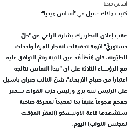
أساس ميديا
شاهد البرامج
كتبت ملاك عقيل في "أساس ميديا":
الترددات
عن MTV
وظائف
عقب إعلان البطريرك بشارة الراعي عن "حلٍّ
الإنـتـاج
تواصل معنا
لاعلاناتكم
شروط الإسـتخدام
دستوريٍّ" لأزمة تحقيقات انفجار المرفأ وأحداث
سياسة الخصوصية
الطيّونة، كان مُنْطَلَقُه عين التينة وتمّ التوافق عليه
مع الرؤساء الثلاثة على أن "يبدأ التماس نتائجه
اعتباراً من صباح الأربعاء"، شنّ النائب جبران باسيل
على الرئيس نبيه برّي ورئيس حزب القوّات سمير
جعجع هجوماً عنيفاً بدا تمهيداً لمعركة صاخبة
ستشهدها قاعة الأونيسكو (المقرّ المؤقت
لمجلس النواب) اليوم.