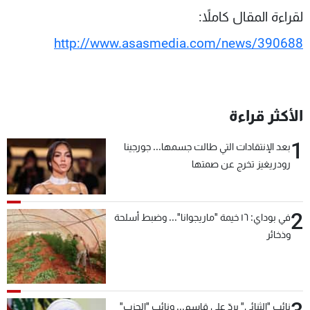
لقراءة المقال كاملاً:
http://www.asasmedia.com/news/390688
الأكثر قراءة
1
بعد الإنتقادات التي طالت جسمها... جورجينا
رودريغيز تخرج عن صمتها
2
في بوداي: ١٦ خيمة "ماريجوانا"... وضبط أسلحة
وذخائر
نائب "الثنائي" يردّ على قاسم... ونائب "الحزب"