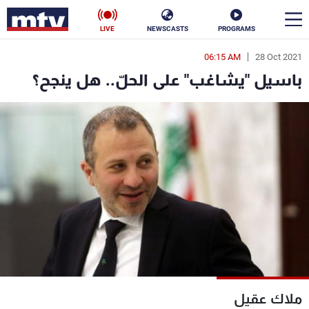
LIVE
NEWSCASTS
PROGRAMS
06:15 AM
28 Oct 2021
en
باسيل "يشاغب" على الحلّ.. هل ينجح؟
الأخبار
سياسة
ناس
إقتصاد
فن
منوعات
رياضة
كأس العالم
البرامج
ملاك عقيل
جدول البرامج