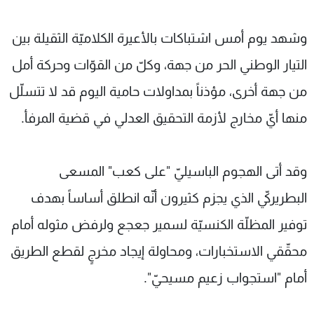
وشهد يوم أمس اشتباكات بالأعيرة الكلاميّة الثقيلة بين
التيار الوطني الحر من جهة، وكلّ من القوّات وحركة أمل
من جهة أخرى، مؤذناً بمداولات حامية اليوم قد لا تتسلّل
منها أيّ مخارج لأزمة التحقيق العدلي في قضية المرفأ.
وقد أتى الهجوم الباسيليّ "على كعب" المسعى
البطريركيّ الذي يجزم كثيرون أنّه انطلق أساساً بهدف
توفير المظلّة الكنسيّة لسمير جعجع ولرفض مثوله أمام
محقّقي الاستخبارات، ومحاولة إيجاد مخرجٍ لقطع الطريق
أمام "استجواب زعيم مسيحيّ".