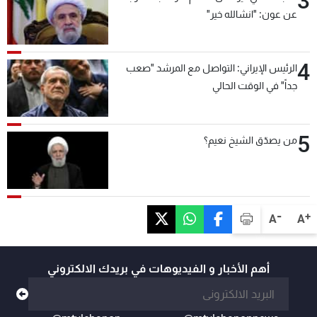
3
عن عون: "انشالله خير"
4
الرئيس الإيراني: التواصل مع المرشد "صعب
جداً" في الوقت الحالي
5
من يصدّق الشيخ نعيم؟
-
+
A
A
أهم الأخبار و الفيديوهات في بريدك الالكتروني