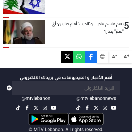
5
نعيم قاسم يبادر... و"الحزب" أمام خيارين: أيّ
"سمّ" يختار؟
-
+
A
A
أهم الأخبار و الفيديوهات في بريدك الالكتروني
@mtvlebanon
@mtvlebanonnews
© MTV Lebanon. All rights reserved.