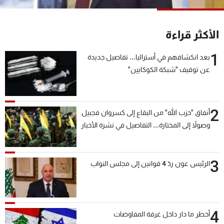
شاهد البرامج
الترددات
الأكثر قراءة
1
بعد انكشافهم في أستراليا... تفاصيل جديدة
عن MTV
وظائف
الإنـتـاج
تواصل معنا
عن توقيف "شبكة الكوكايين"
لاعلاناتكم
شروط الإسـتخدام
سياسة الخصوصية
2
أنفاق "حزب الله" من البقاع إلى كسروان فجبيل
وصولاً إلى المختارة... التفاصيل في نشرة الأخبار
بعد قليل
3
الرئيس عون ردّ 4 قوانين إلى مجلس النواب
4
أخطر ما دار داخل غرفة المفاوضات