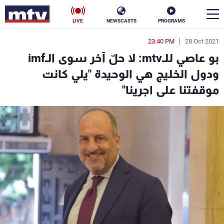
LIVE
NEWSCASTS
PROGRAMS
23:40 PM
28 Oct 2021
en
بو عاصي للـmtv: لا حلّ آخر سوى الـimf
الأخبار
ودول الخليج هي الوحيدة "يلي كانت
موقفتنا على اجرينا"
سياسة
ناس
إقتصاد
فن
منوعات
رياضة
كأس العالم
البرامج
جدول البرامج